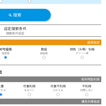
搜索
设定搜索条件
検索条件設定
席
座席指定
对号座席
散座
绿色（头等）车厢
指定席
自由席
グリーン車
册
快
有料特急利用
任意
尽量利用
尽量不利用
不利用
まかせ
なるべく
ひかえる
利用しない
優先列車指定