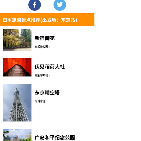
日本旅游景点推荐(出发地：东京站)
新宿御苑
东京(公园)
伏见稻荷大社
京都(神社)
东京晴空塔
东京(塔)
广岛和平纪念公园