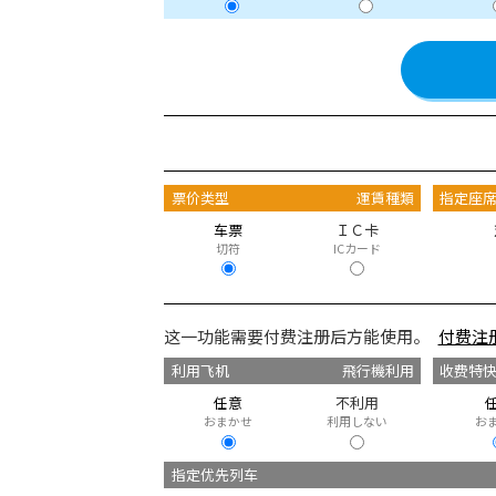
票价类型
運賃種類
指定座
车票
ＩＣ卡
切符
ICカード
这一功能需要付费注册后方能使用。
付费注
利用飞机
飛行機利用
收费特
任意
不利用
おまかせ
利用しない
お
指定优先列车