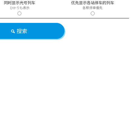
同时显示光号列车
优先显示各站停车的列车
ひかりも表示
各駅停車優先
搜索