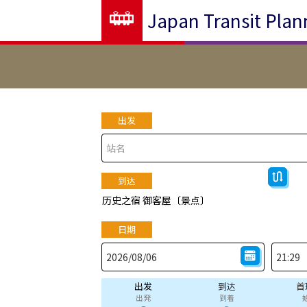
Japan Transit Plan
出发
到达
历史之宿 御客屋〔景点〕
日期
出发
到达
首
出発
到着