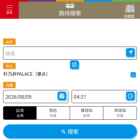
路线搜索
菜单
线路图
出发
到达
杉乃井PALACE〔景点〕
×
日期
出发
到达
首班车
末班车
出発
到着
始発
終電
搜索