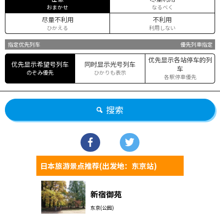
おまかせ
なるべく
尽量不利用
不利用
ひかえる
利用しない
指定优先列车
優先列車指定
优先显示各站停车的列
优先显示希望号列车
同时显示光号列车
车
のぞみ優先
ひかりも表示
各駅停車優先
搜索
日本旅游景点推荐(出发地：东京站)
新宿御苑
东京(公园)