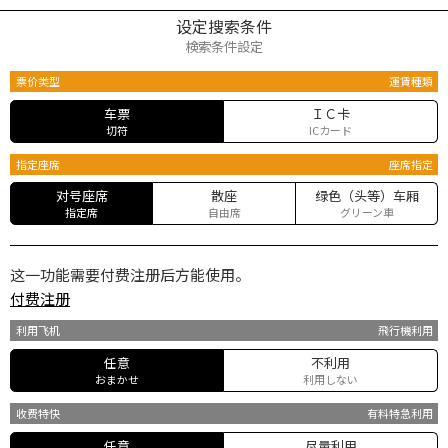
设定搜索条件
検索条件設定
票价类型
運賃種類
车票
ＩＣ卡
切符
ICカード
指定座席
座席指定
对号座席
散座
绿色（头等）车厢
指定席
自由席
グリーン車
这一功能需要付费注册后方能使用。
付费注册
利用飞机
飛行機利用
任意
不利用
おまかせ
利用しない
收费特快
有料特急利用
任意
尽量利用