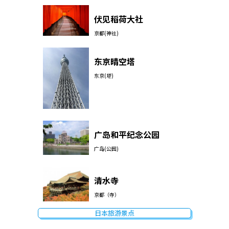
伏见稻荷大社
京都(神社)
东京晴空塔
东京(塔)
广岛和平纪念公园
广岛(公园)
清水寺
京都（寺）
日本旅游景点