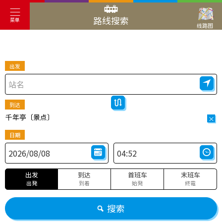
路线搜索
菜单
线路图
出发
到达
千年亭〔景点〕
×
日期
出发
到达
首班车
末班车
出発
到着
始発
終電
搜索