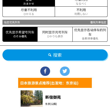
おまかせ
なるべく
尽量不利用
不利用
ひかえる
利用しない
指定优先列车
優先列車指定
优先显示各站停车的列
优先显示希望号列车
同时显示光号列车
车
のぞみ優先
ひかりも表示
各駅停車優先
搜索
日本旅游景点推荐(出发地：东京站)
新宿御苑
东京(公园)