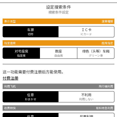
设定搜索条件
検索条件設定
票价类型
運賃種類
车票
ＩＣ卡
切符
ICカード
指定座席
座席指定
对号座席
散座
绿色（头等）车厢
指定席
自由席
グリーン車
这一功能需要付费注册后方能使用。
付费注册
利用飞机
飛行機利用
任意
不利用
おまかせ
利用しない
收费特快
有料特急利用
任意
尽量利用