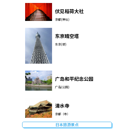
伏见稻荷大社
京都(神社)
东京晴空塔
东京(塔)
广岛和平纪念公园
广岛(公园)
清水寺
京都（寺）
日本旅游景点