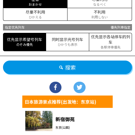
おまかせ
なるべく
尽量不利用
不利用
ひかえる
利用しない
指定优先列车
優先列車指定
优先显示各站停车的列
优先显示希望号列车
同时显示光号列车
车
のぞみ優先
ひかりも表示
各駅停車優先
搜索
日本旅游景点推荐(出发地：东京站)
新宿御苑
东京(公园)