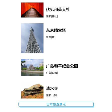
伏见稻荷大社
京都(神社)
东京晴空塔
东京(塔)
广岛和平纪念公园
广岛(公园)
清水寺
京都（寺）
日本旅游景点