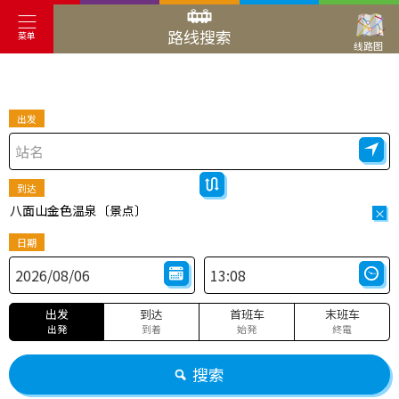
路线搜索
菜单
线路图
出发
到达
八面山金色温泉〔景点〕
×
日期
出发
到达
首班车
末班车
出発
到着
始発
終電
搜索