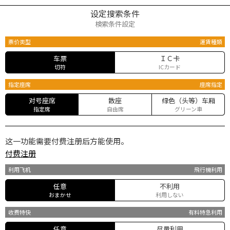
设定搜索条件
検索条件設定
票价类型
運賃種類
车票
ＩＣ卡
切符
ICカード
指定座席
座席指定
对号座席
散座
绿色（头等）车厢
指定席
自由席
グリーン車
这一功能需要付费注册后方能使用。
付费注册
利用飞机
飛行機利用
任意
不利用
おまかせ
利用しない
收费特快
有料特急利用
任意
尽量利用