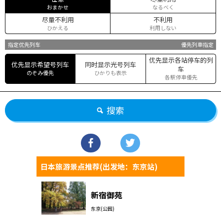
おまかせ
なるべく
尽量不利用
不利用
ひかえる
利用しない
指定优先列车
優先列車指定
优先显示各站停车的列
优先显示希望号列车
同时显示光号列车
车
のぞみ優先
ひかりも表示
各駅停車優先
搜索
日本旅游景点推荐(出发地：东京站)
新宿御苑
东京(公园)