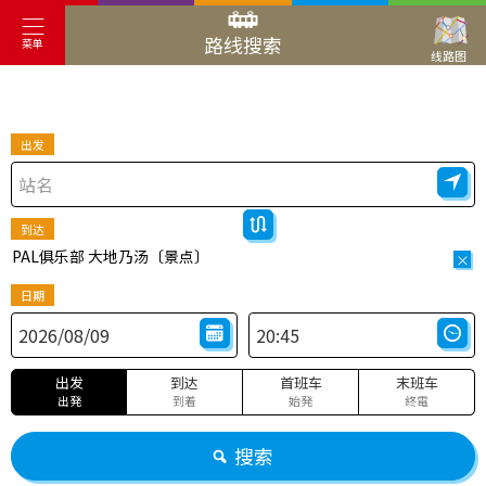
路线搜索
菜单
线路图
出发
到达
PAL俱乐部 大地乃汤〔景点〕
×
日期
出发
到达
首班车
末班车
出発
到着
始発
終電
搜索