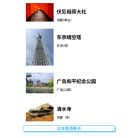
伏见稻荷大社
京都(神社)
东京晴空塔
东京(塔)
广岛和平纪念公园
广岛(公园)
清水寺
京都（寺）
日本旅游景点