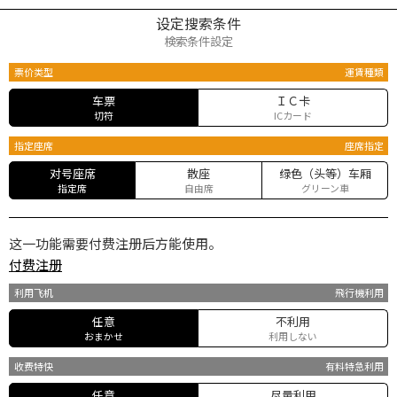
设定搜索条件
検索条件設定
票价类型
運賃種類
车票
ＩＣ卡
切符
ICカード
指定座席
座席指定
对号座席
散座
绿色（头等）车厢
指定席
自由席
グリーン車
这一功能需要付费注册后方能使用。
付费注册
利用飞机
飛行機利用
任意
不利用
おまかせ
利用しない
收费特快
有料特急利用
任意
尽量利用