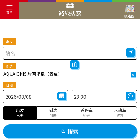
路线搜索
菜单
线路图
出发
到达
AQUAIGNIS 片冈温泉〔景点〕
×
日期
出发
到达
首班车
末班车
出発
到着
始発
終電
搜索