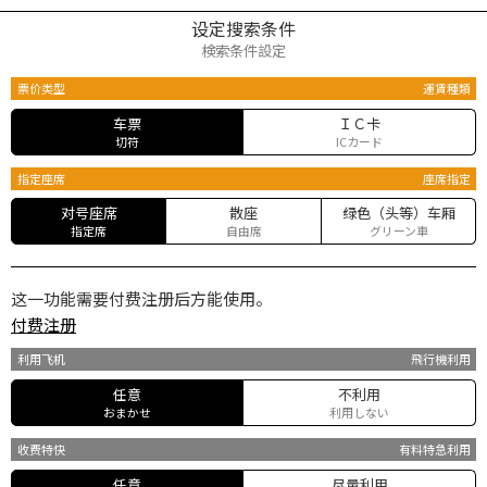
设定搜索条件
検索条件設定
票价类型
運賃種類
车票
ＩＣ卡
切符
ICカード
指定座席
座席指定
对号座席
散座
绿色（头等）车厢
指定席
自由席
グリーン車
这一功能需要付费注册后方能使用。
付费注册
利用飞机
飛行機利用
任意
不利用
おまかせ
利用しない
收费特快
有料特急利用
任意
尽量利用