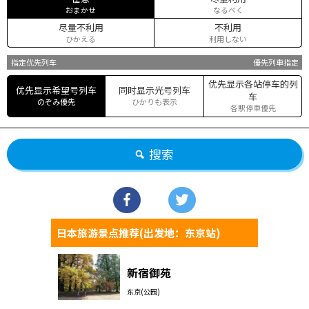
おまかせ
なるべく
尽量不利用
不利用
ひかえる
利用しない
指定优先列车
優先列車指定
优先显示各站停车的列
优先显示希望号列车
同时显示光号列车
车
のぞみ優先
ひかりも表示
各駅停車優先
搜索
日本旅游景点推荐(出发地：东京站)
新宿御苑
东京(公园)