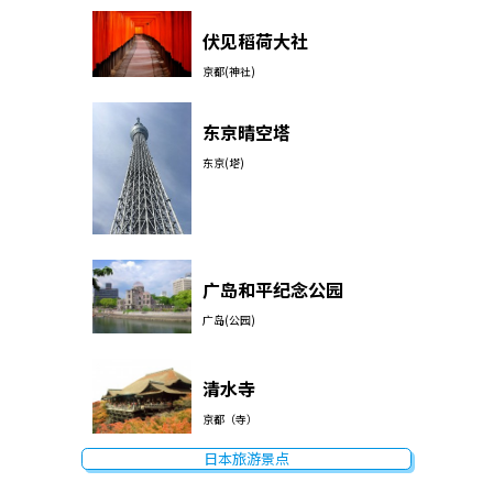
伏见稻荷大社
京都(神社)
东京晴空塔
东京(塔)
广岛和平纪念公园
广岛(公园)
清水寺
京都（寺）
日本旅游景点