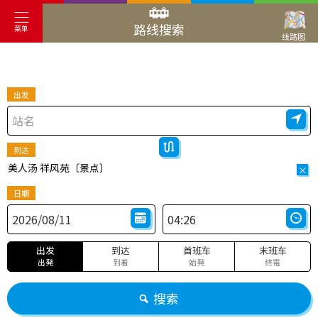
路线搜索
菜单
线路图
出发
到达
美人汤 祥风苑〔景点〕
×
日期
出发
到达
首班车
末班车
出発
到着
始発
終電
搜索