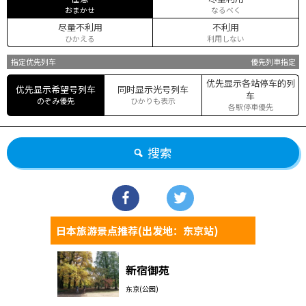
おまかせ
なるべく
尽量不利用
不利用
ひかえる
利用しない
指定优先列车
優先列車指定
优先显示各站停车的列
优先显示希望号列车
同时显示光号列车
车
のぞみ優先
ひかりも表示
各駅停車優先
搜索
日本旅游景点推荐(出发地：东京站)
新宿御苑
东京(公园)