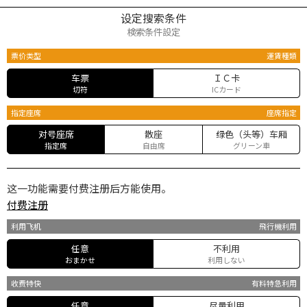
设定搜索条件
検索条件設定
票价类型
運賃種類
车票
ＩＣ卡
切符
ICカード
指定座席
座席指定
对号座席
散座
绿色（头等）车厢
指定席
自由席
グリーン車
这一功能需要付费注册后方能使用。
付费注册
利用飞机
飛行機利用
任意
不利用
おまかせ
利用しない
收费特快
有料特急利用
任意
尽量利用