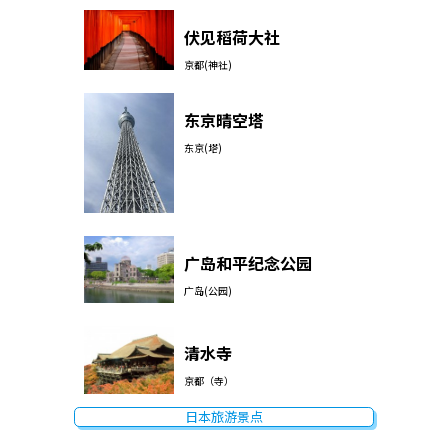
伏见稻荷大社
京都(神社)
东京晴空塔
东京(塔)
广岛和平纪念公园
广岛(公园)
清水寺
京都（寺）
日本旅游景点