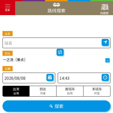
路线搜索
菜单
线路图
出发
到达
一之汤〔景点〕
×
日期
出发
到达
首班车
末班车
出発
到着
始発
終電
搜索