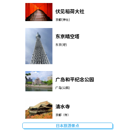
伏见稻荷大社
京都(神社)
东京晴空塔
东京(塔)
广岛和平纪念公园
广岛(公园)
清水寺
京都（寺）
日本旅游景点