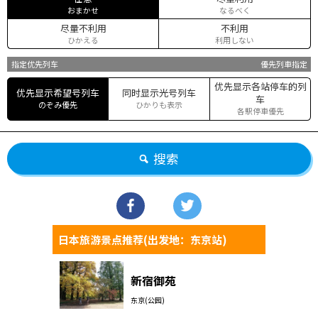
おまかせ
なるべく
尽量不利用
不利用
ひかえる
利用しない
指定优先列车
優先列車指定
优先显示各站停车的列
优先显示希望号列车
同时显示光号列车
车
のぞみ優先
ひかりも表示
各駅停車優先
搜索
日本旅游景点推荐(出发地：东京站)
新宿御苑
东京(公园)