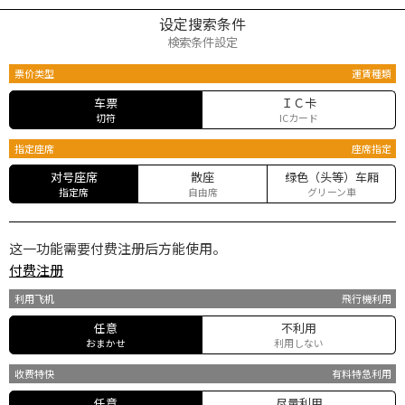
设定搜索条件
検索条件設定
票价类型
運賃種類
车票
ＩＣ卡
切符
ICカード
指定座席
座席指定
对号座席
散座
绿色（头等）车厢
指定席
自由席
グリーン車
这一功能需要付费注册后方能使用。
付费注册
利用飞机
飛行機利用
任意
不利用
おまかせ
利用しない
收费特快
有料特急利用
任意
尽量利用