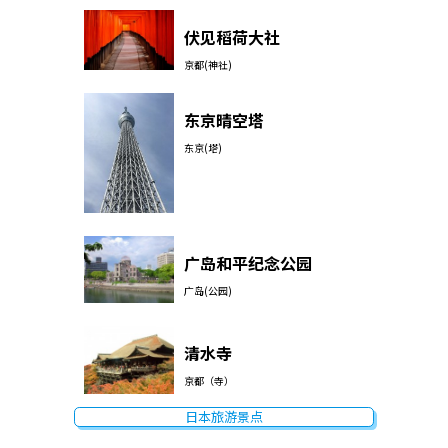
伏见稻荷大社
京都(神社)
东京晴空塔
东京(塔)
广岛和平纪念公园
广岛(公园)
清水寺
京都（寺）
日本旅游景点