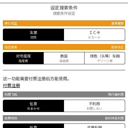
设定搜索条件
検索条件設定
票价类型
運賃種類
车票
ＩＣ卡
切符
ICカード
指定座席
座席指定
对号座席
散座
绿色（头等）车厢
指定席
自由席
グリーン車
这一功能需要付费注册后方能使用。
付费注册
利用飞机
飛行機利用
任意
不利用
おまかせ
利用しない
收费特快
有料特急利用
任意
尽量利用