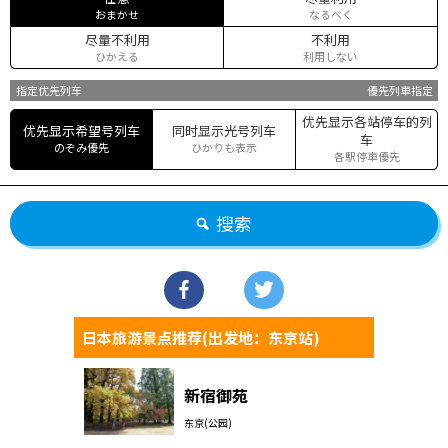
おまかせ
なるべく
尽量不利用
不利用
ひかえる
利用しない
指定优先列车
優先列車指定
优先显示各站停车的列
优先显示希望号列车
同时显示光号列车
车
のぞみ優先
ひかりも表示
各駅停車優先
搜索
日本旅游景点推荐(出发地：东京站)
新宿御苑
东京(公园)