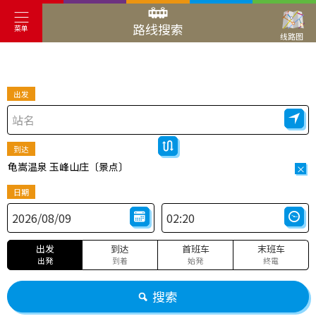
路线搜索
菜单
线路图
出发
到达
龟嵩温泉 玉峰山庄〔景点〕
×
日期
出发
到达
首班车
末班车
出発
到着
始発
終電
搜索