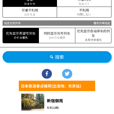
おまかせ
なるべく
尽量不利用
不利用
ひかえる
利用しない
指定优先列车
優先列車指定
优先显示各站停车的列
优先显示希望号列车
同时显示光号列车
车
のぞみ優先
ひかりも表示
各駅停車優先
搜索
日本旅游景点推荐(出发地：东京站)
新宿御苑
东京(公园)