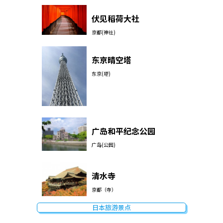
伏见稻荷大社
京都(神社)
东京晴空塔
东京(塔)
广岛和平纪念公园
广岛(公园)
清水寺
京都（寺）
日本旅游景点