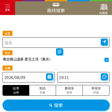
路线搜索
菜单
线路图
出发
到达
南总城山温泉 里见之汤〔景点〕
×
日期
出发
到达
首班车
末班车
出発
到着
始発
終電
搜索