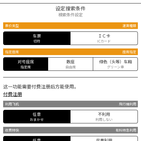
设定搜索条件
検索条件設定
票价类型
運賃種類
车票
ＩＣ卡
切符
ICカード
指定座席
座席指定
对号座席
散座
绿色（头等）车厢
指定席
自由席
グリーン車
这一功能需要付费注册后方能使用。
付费注册
利用飞机
飛行機利用
任意
不利用
おまかせ
利用しない
收费特快
有料特急利用
任意
尽量利用