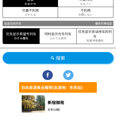
おまかせ
なるべく
尽量不利用
不利用
ひかえる
利用しない
指定优先列车
優先列車指定
优先显示各站停车的列
优先显示希望号列车
同时显示光号列车
车
のぞみ優先
ひかりも表示
各駅停車優先
搜索
日本旅游景点推荐(出发地：东京站)
新宿御苑
东京(公园)