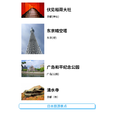
伏见稻荷大社
京都(神社)
东京晴空塔
东京(塔)
广岛和平纪念公园
广岛(公园)
清水寺
京都（寺）
日本旅游景点