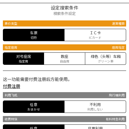
设定搜索条件
検索条件設定
票价类型
運賃種類
车票
ＩＣ卡
切符
ICカード
指定座席
座席指定
对号座席
散座
绿色（头等）车厢
指定席
自由席
グリーン車
这一功能需要付费注册后方能使用。
付费注册
利用飞机
飛行機利用
任意
不利用
おまかせ
利用しない
收费特快
有料特急利用
任意
尽量利用