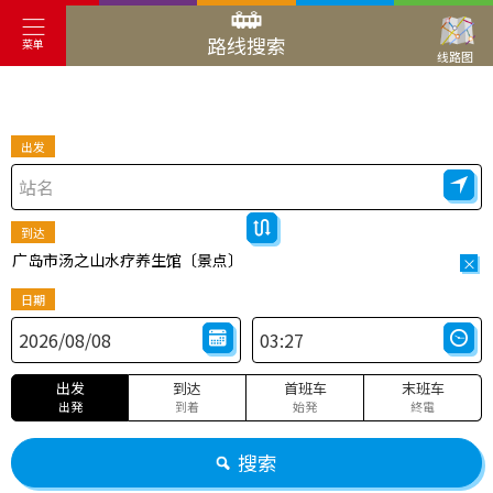
路线搜索
菜单
线路图
出发
到达
广岛市汤之山水疗养生馆〔景点〕
×
日期
出发
到达
首班车
末班车
出発
到着
始発
終電
搜索