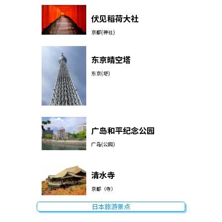
伏见稻荷大社
京都(神社)
东京晴空塔
东京(塔)
广岛和平纪念公园
广岛(公园)
清水寺
京都（寺）
日本旅游景点