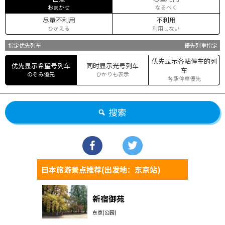
おまかせ
なるべく
尽量不利用
不利用
ひかえる
利用しない
指定优先列车
優先列車指定
优先显示各站停车的列
优先显示希望号列车
同时显示光号列车
车
のぞみ優先
ひかりも表示
各駅停車優先
搜索
日本旅游景点推荐(出发地：东京站)
新宿御苑
东京(公园)