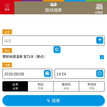
路线搜索
菜单
线路图
出发
到达
肥前祐德温泉 宝乃汤〔景点〕
×
日期
出发
到达
首班车
末班车
出発
到着
始発
終電
搜索