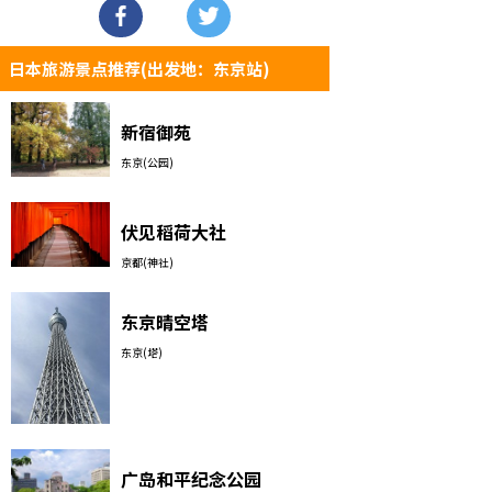
日本旅游景点推荐(出发地：东京站)
新宿御苑
东京(公园)
伏见稻荷大社
京都(神社)
东京晴空塔
东京(塔)
广岛和平纪念公园