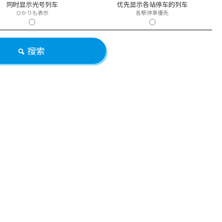
同时显示光号列车
优先显示各站停车的列车
ひかりも表示
各駅停車優先
搜索