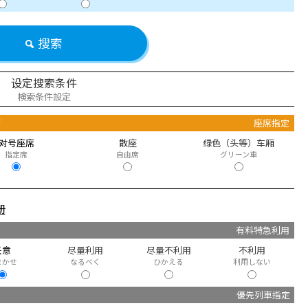
搜索
设定搜索条件
検索条件設定
席
座席指定
对号座席
散座
绿色（头等）车厢
指定席
自由席
グリーン車
册
快
有料特急利用
任意
尽量利用
尽量不利用
不利用
まかせ
なるべく
ひかえる
利用しない
優先列車指定