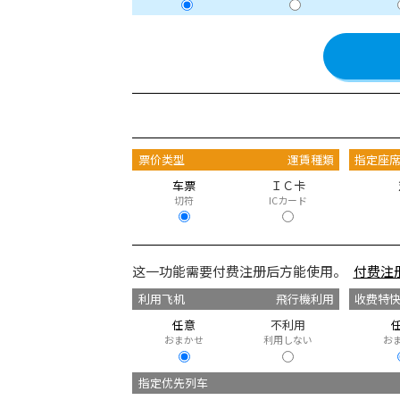
票价类型
運賃種類
指定座
车票
ＩＣ卡
切符
ICカード
这一功能需要付费注册后方能使用。
付费注
利用飞机
飛行機利用
收费特
任意
不利用
おまかせ
利用しない
お
指定优先列车