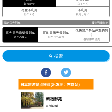
おまかせ
なるべく
尽量不利用
不利用
ひかえる
利用しない
指定优先列车
優先列車指定
优先显示各站停车的列
优先显示希望号列车
同时显示光号列车
车
のぞみ優先
ひかりも表示
各駅停車優先
搜索
日本旅游景点推荐(出发地：东京站)
新宿御苑
东京(公园)