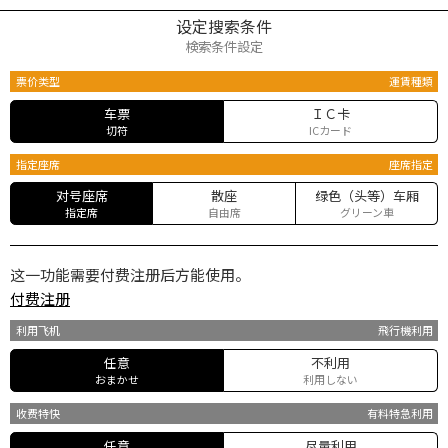
设定搜索条件
検索条件設定
票价类型
運賃種類
车票
ＩＣ卡
切符
ICカード
指定座席
座席指定
对号座席
散座
绿色（头等）车厢
指定席
自由席
グリーン車
这一功能需要付费注册后方能使用。
付费注册
利用飞机
飛行機利用
任意
不利用
おまかせ
利用しない
收费特快
有料特急利用
任意
尽量利用