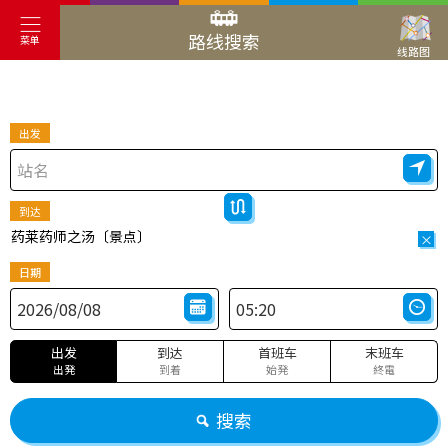
路线搜索
菜单
线路图
出发
到达
药莱药师之汤〔景点〕
×
日期
出发
到达
首班车
末班车
出発
到着
始発
終電
搜索