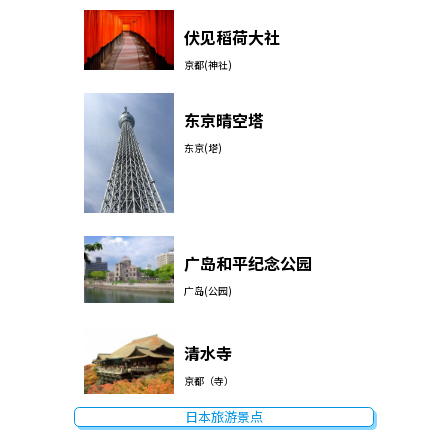
伏见稻荷大社
京都(神社)
东京晴空塔
东京(塔)
广岛和平纪念公园
广岛(公园)
清水寺
京都（寺）
日本旅游景点