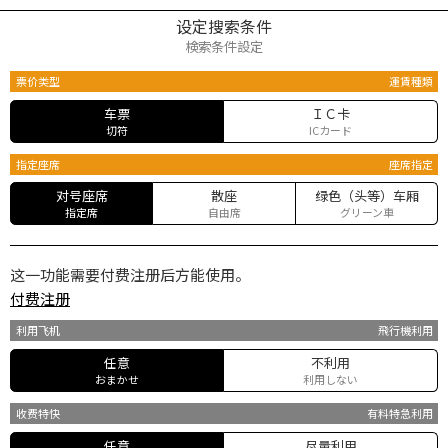
设定搜索条件
検索条件設定
票价类型
運賃種類
车票
ＩＣ卡
切符
ICカード
指定座席
座席指定
对号座席
散座
绿色（头等）车厢
指定席
自由席
グリーン車
这一功能需要付费注册后方能使用。
付费注册
利用飞机
飛行機利用
任意
不利用
おまかせ
利用しない
收费特快
有料特急利用
任意
尽量利用