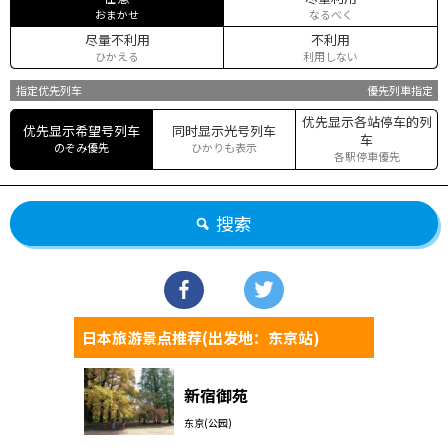
おまかせ
なるべく
尽量不利用
不利用
ひかえる
利用しない
指定优先列车
優先列車指定
优先显示各站停车的列
优先显示希望号列车
同时显示光号列车
车
のぞみ優先
ひかりも表示
各駅停車優先
搜索
日本旅游景点推荐(出发地：东京站)
新宿御苑
东京(公园)