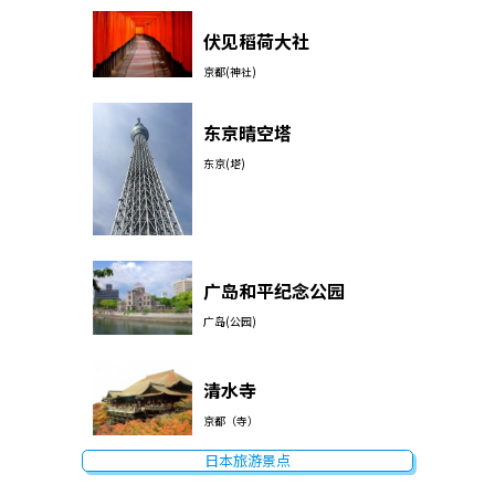
伏见稻荷大社
京都(神社)
东京晴空塔
东京(塔)
广岛和平纪念公园
广岛(公园)
清水寺
京都（寺）
日本旅游景点