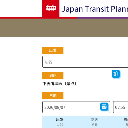
Japan Transit Plan
出发
到达
下妻啤酒园〔景点〕
日期
出发
到达
首
出発
到着