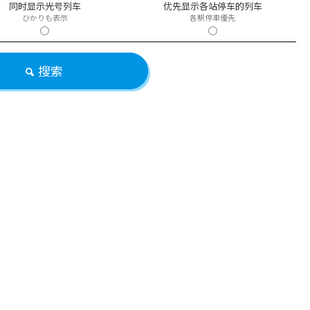
同时显示光号列车
优先显示各站停车的列车
ひかりも表示
各駅停車優先
搜索