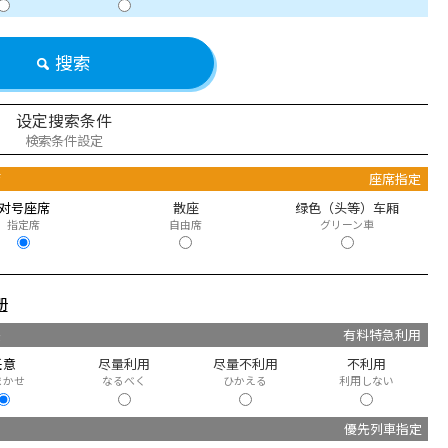
搜索
设定搜索条件
検索条件設定
席
座席指定
对号座席
散座
绿色（头等）车厢
指定席
自由席
グリーン車
册
快
有料特急利用
任意
尽量利用
尽量不利用
不利用
まかせ
なるべく
ひかえる
利用しない
優先列車指定