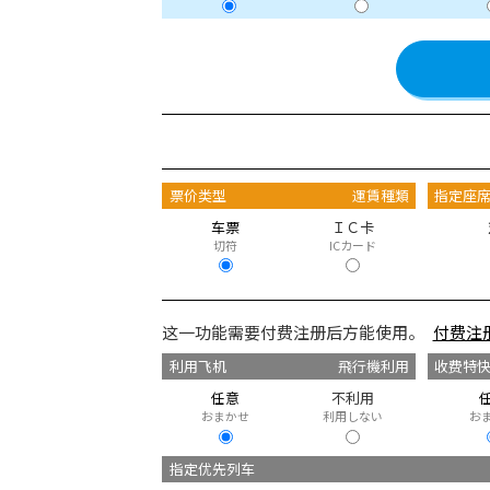
票价类型
運賃種類
指定座
车票
ＩＣ卡
切符
ICカード
这一功能需要付费注册后方能使用。
付费注
利用飞机
飛行機利用
收费特
任意
不利用
おまかせ
利用しない
お
指定优先列车