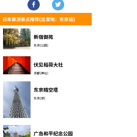
日本旅游景点推荐(出发地：东京站)
新宿御苑
东京(公园)
伏见稻荷大社
京都(神社)
东京晴空塔
东京(塔)
广岛和平纪念公园