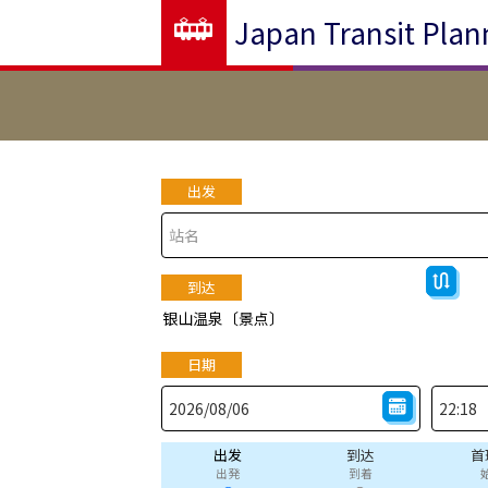
Japan Transit Plan
出发
到达
银山温泉〔景点〕
日期
出发
到达
首
出発
到着