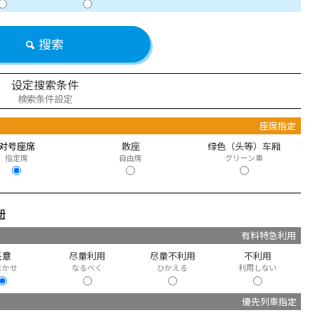
搜索
设定搜索条件
検索条件設定
席
座席指定
对号座席
散座
绿色（头等）车厢
指定席
自由席
グリーン車
册
快
有料特急利用
任意
尽量利用
尽量不利用
不利用
まかせ
なるべく
ひかえる
利用しない
優先列車指定