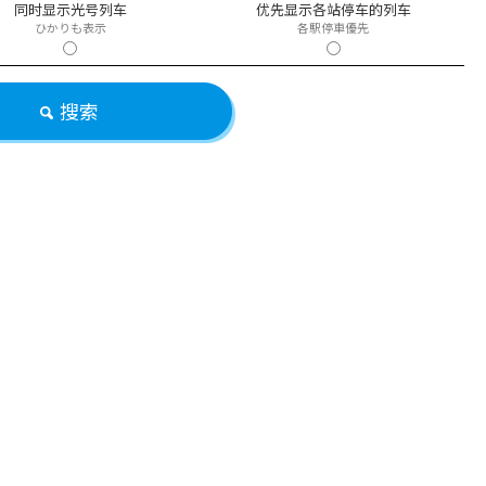
同时显示光号列车
优先显示各站停车的列车
ひかりも表示
各駅停車優先
搜索