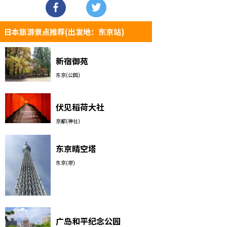
日本旅游景点推荐(出发地：东京站)
新宿御苑
东京(公园)
伏见稻荷大社
京都(神社)
东京晴空塔
东京(塔)
广岛和平纪念公园