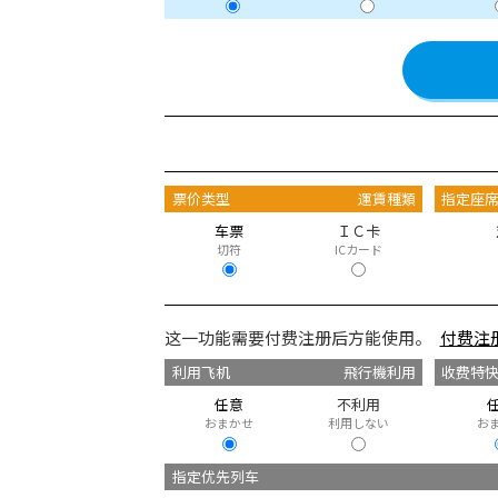
票价类型
運賃種類
指定座
车票
ＩＣ卡
切符
ICカード
这一功能需要付费注册后方能使用。
付费注
利用飞机
飛行機利用
收费特
任意
不利用
おまかせ
利用しない
お
指定优先列车