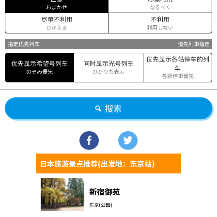
おまかせ
なるべく
尽量不利用
不利用
ひかえる
利用しない
指定优先列车
優先列車指定
优先显示各站停车的列
优先显示希望号列车
同时显示光号列车
车
のぞみ優先
ひかりも表示
各駅停車優先
搜索
日本旅游景点推荐(出发地：东京站)
新宿御苑
东京(公园)