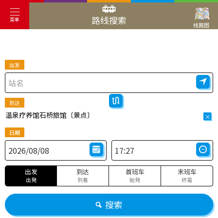
路线搜索
菜单
线路图
出发
到达
温泉疗养馆石桥旅馆〔景点〕
×
日期
出发
到达
首班车
末班车
出発
到着
始発
終電
搜索