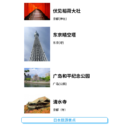
伏见稻荷大社
京都(神社)
东京晴空塔
东京(塔)
广岛和平纪念公园
广岛(公园)
清水寺
京都（寺）
日本旅游景点