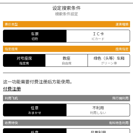
设定搜索条件
検索条件設定
票价类型
運賃種類
车票
ＩＣ卡
切符
ICカード
指定座席
座席指定
对号座席
散座
绿色（头等）车厢
指定席
自由席
グリーン車
这一功能需要付费注册后方能使用。
付费注册
利用飞机
飛行機利用
任意
不利用
おまかせ
利用しない
收费特快
有料特急利用
任意
尽量利用