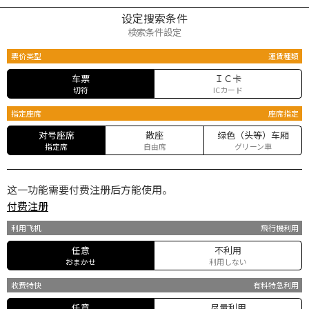
设定搜索条件
検索条件設定
票价类型
運賃種類
车票
ＩＣ卡
切符
ICカード
指定座席
座席指定
对号座席
散座
绿色（头等）车厢
指定席
自由席
グリーン車
这一功能需要付费注册后方能使用。
付费注册
利用飞机
飛行機利用
任意
不利用
おまかせ
利用しない
收费特快
有料特急利用
任意
尽量利用