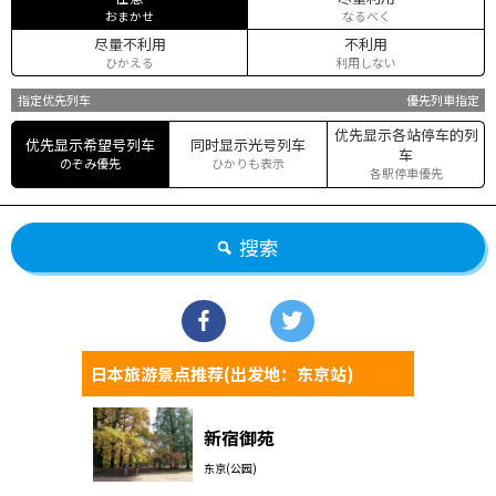
おまかせ
なるべく
尽量不利用
不利用
ひかえる
利用しない
指定优先列车
優先列車指定
优先显示各站停车的列
优先显示希望号列车
同时显示光号列车
车
のぞみ優先
ひかりも表示
各駅停車優先
搜索
日本旅游景点推荐(出发地：东京站)
新宿御苑
东京(公园)