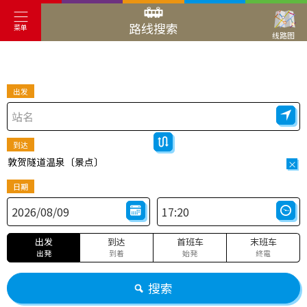
路线搜索
菜单
线路图
出发
到达
敦贺隧道温泉〔景点〕
×
日期
出发
到达
首班车
末班车
出発
到着
始発
終電
搜索