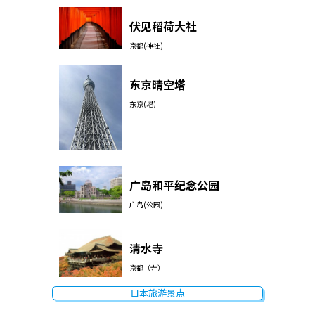
伏见稻荷大社
京都(神社)
东京晴空塔
东京(塔)
广岛和平纪念公园
广岛(公园)
清水寺
京都（寺）
日本旅游景点