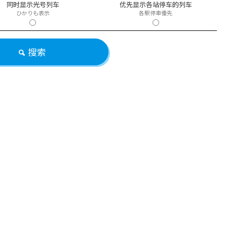
同时显示光号列车
优先显示各站停车的列车
ひかりも表示
各駅停車優先
搜索