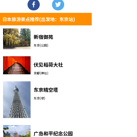
日本旅游景点推荐(出发地：东京站)
新宿御苑
东京(公园)
伏见稻荷大社
京都(神社)
东京晴空塔
东京(塔)
广岛和平纪念公园