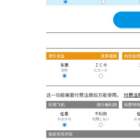
票价类型
運賃種類
指定座
车票
ＩＣ卡
切符
ICカード
这一功能需要付费注册后方能使用。
付费注
利用飞机
飛行機利用
收费特
任意
不利用
おまかせ
利用しない
お
指定优先列车