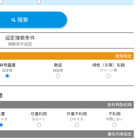
搜索
设定搜索条件
検索条件設定
席
座席指定
对号座席
散座
绿色（头等）车厢
指定席
自由席
グリーン車
册
快
有料特急利用
任意
尽量利用
尽量不利用
不利用
まかせ
なるべく
ひかえる
利用しない
優先列車指定