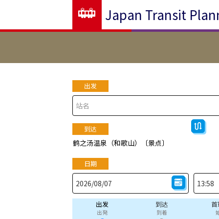
Japan Transit Plan
出发
到达
鹤之汤温泉（和歌山）〔景点〕
日期
出发
到达
首
出発
到着