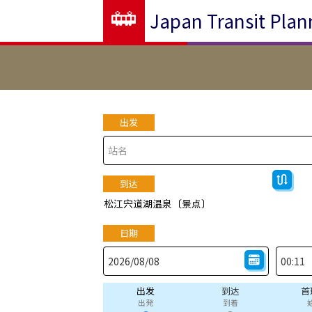
Japan Transit Plan
出发
到达
松江宍道湖温泉〔景点〕
日期
出发
到达
首
出発
到着