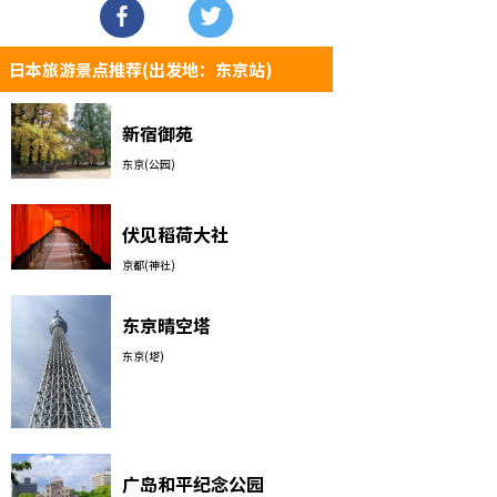
日本旅游景点推荐(出发地：东京站)
新宿御苑
东京(公园)
伏见稻荷大社
京都(神社)
东京晴空塔
东京(塔)
广岛和平纪念公园