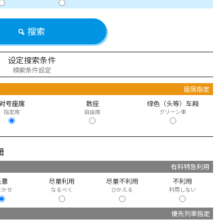
搜索
设定搜索条件
検索条件設定
席
座席指定
对号座席
散座
绿色（头等）车厢
指定席
自由席
グリーン車
册
快
有料特急利用
任意
尽量利用
尽量不利用
不利用
まかせ
なるべく
ひかえる
利用しない
優先列車指定