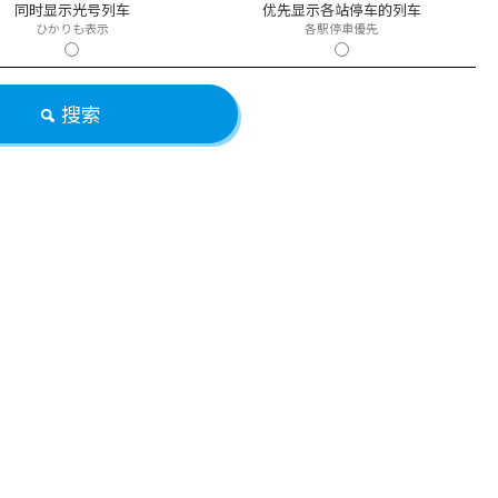
同时显示光号列车
优先显示各站停车的列车
ひかりも表示
各駅停車優先
搜索