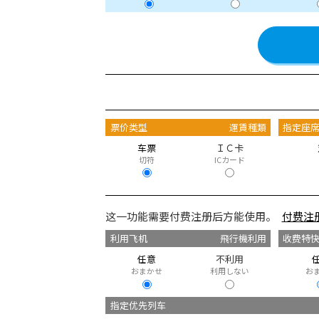
票价类型
運賃種類
指定座
车票
ＩＣ卡
切符
ICカード
这一功能需要付费注册后方能使用。
付费注
利用飞机
飛行機利用
收费特
任意
不利用
おまかせ
利用しない
お
指定优先列车