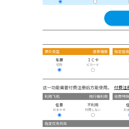
票价类型
運賃種類
指定座
车票
ＩＣ卡
切符
ICカード
这一功能需要付费注册后方能使用。
付费注
利用飞机
飛行機利用
收费特
任意
不利用
おまかせ
利用しない
お
指定优先列车