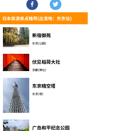
日本旅游景点推荐(出发地：东京站)
新宿御苑
东京(公园)
伏见稻荷大社
京都(神社)
东京晴空塔
东京(塔)
广岛和平纪念公园