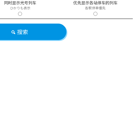
同时显示光号列车
优先显示各站停车的列车
ひかりも表示
各駅停車優先
搜索