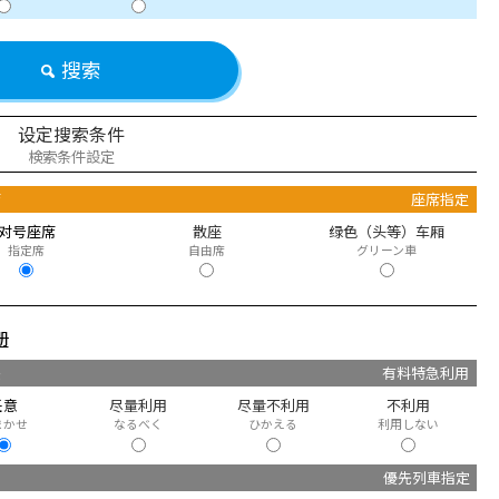
搜索
设定搜索条件
検索条件設定
席
座席指定
对号座席
散座
绿色（头等）车厢
指定席
自由席
グリーン車
册
快
有料特急利用
任意
尽量利用
尽量不利用
不利用
まかせ
なるべく
ひかえる
利用しない
優先列車指定