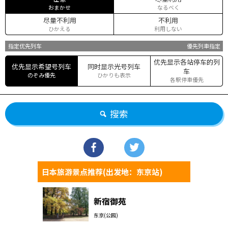
おまかせ
なるべく
尽量不利用
不利用
ひかえる
利用しない
指定优先列车
優先列車指定
优先显示各站停车的列
优先显示希望号列车
同时显示光号列车
车
のぞみ優先
ひかりも表示
各駅停車優先
搜索
日本旅游景点推荐(出发地：东京站)
新宿御苑
东京(公园)