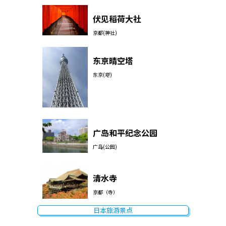
伏见稻荷大社
京都(神社)
东京晴空塔
东京(塔)
广岛和平纪念公园
广岛(公园)
清水寺
京都（寺）
日本旅游景点