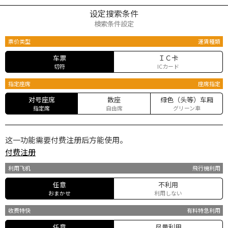
设定搜索条件
検索条件設定
票价类型
運賃種類
车票
ＩＣ卡
切符
ICカード
指定座席
座席指定
对号座席
散座
绿色（头等）车厢
指定席
自由席
グリーン車
这一功能需要付费注册后方能使用。
付费注册
利用飞机
飛行機利用
任意
不利用
おまかせ
利用しない
收费特快
有料特急利用
任意
尽量利用