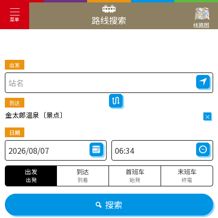
路线搜索
菜单
线路图
出发
到达
金太郎温泉〔景点〕
×
日期
出发
到达
首班车
末班车
出発
到着
始発
終電
搜索