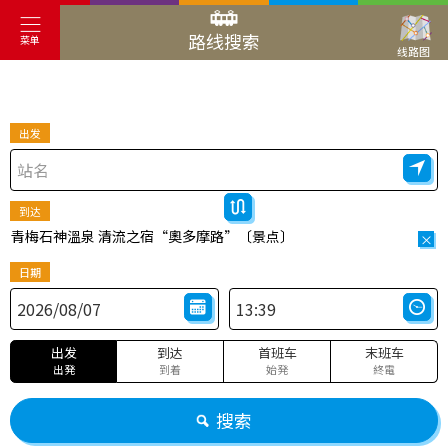
路线搜索
菜单
线路图
出发
到达
青梅石神溫泉 清流之宿“奧多摩路”〔景点〕
×
日期
出发
到达
首班车
末班车
出発
到着
始発
終電
搜索