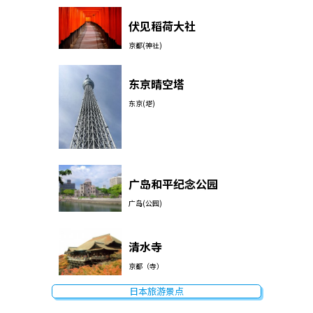
伏见稻荷大社
京都(神社)
东京晴空塔
东京(塔)
广岛和平纪念公园
广岛(公园)
清水寺
京都（寺）
日本旅游景点