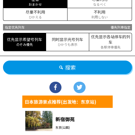
おまかせ
なるべく
尽量不利用
不利用
ひかえる
利用しない
指定优先列车
優先列車指定
优先显示各站停车的列
优先显示希望号列车
同时显示光号列车
车
のぞみ優先
ひかりも表示
各駅停車優先
搜索
日本旅游景点推荐(出发地：东京站)
新宿御苑
东京(公园)