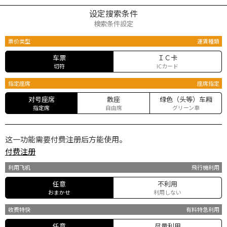
设定搜索条件
検索条件設定
票价类型
運賃種類
车票
ＩＣ卡
切符
ICカード
指定座席
座席指定
对号座席
散座
绿色（头等）车厢
指定席
自由席
グリーン車
这一功能需要付费注册后方能使用。
付费注册
利用飞机
飛行機利用
任意
不利用
おまかせ
利用しない
收费特快
有料特急利用
任意
尽量利用