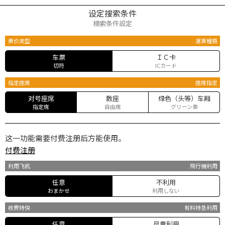
设定搜索条件
検索条件設定
票价类型
運賃種類
车票
ＩＣ卡
切符
ICカード
指定座席
座席指定
对号座席
散座
绿色（头等）车厢
指定席
自由席
グリーン車
这一功能需要付费注册后方能使用。
付费注册
利用飞机
飛行機利用
任意
不利用
おまかせ
利用しない
收费特快
有料特急利用
任意
尽量利用