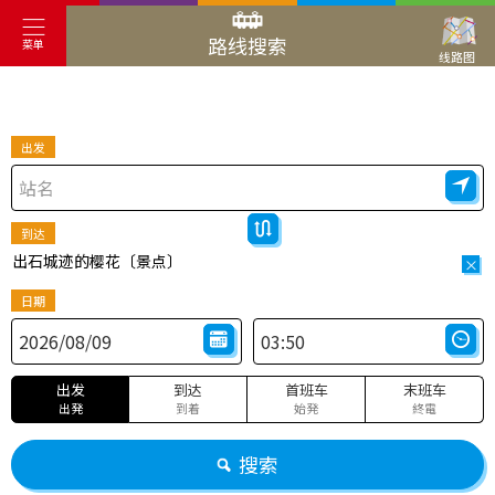
路线搜索
菜单
线路图
出发
到达
出石城迹的樱花〔景点〕
×
日期
出发
到达
首班车
末班车
出発
到着
始発
終電
搜索