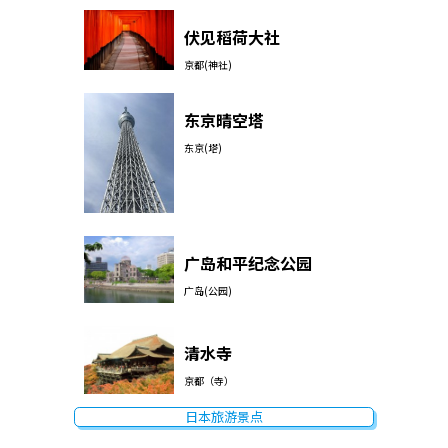
伏见稻荷大社
京都(神社)
东京晴空塔
东京(塔)
广岛和平纪念公园
广岛(公园)
清水寺
京都（寺）
日本旅游景点