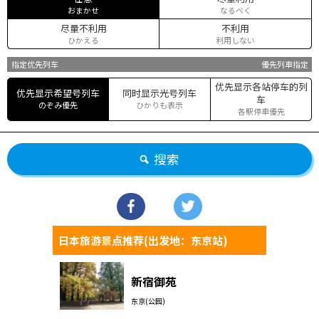
おまかせ
なるべく
尽量不利用
不利用
ひかえる
利用しない
指定优先列车
優先列車指定
优先显示各站停车的列
优先显示希望号列车
同时显示光号列车
车
のぞみ優先
ひかりも表示
各駅停車優先
搜索
日本旅游景点推荐(出发地：东京站)
新宿御苑
东京(公园)