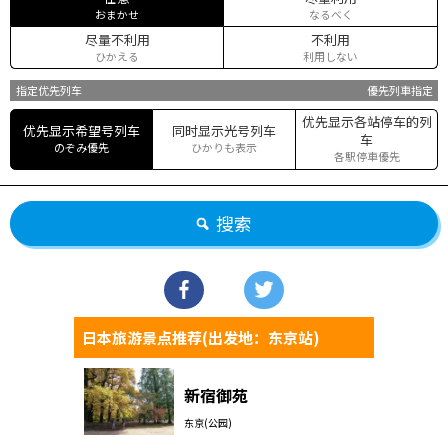
おまかせ
なるべく
尽量不利用
不利用
ひかえる
利用しない
指定优先列车
優先列車指定
优先显示各站停车的列
优先显示希望号列车
同时显示光号列车
车
のぞみ優先
ひかりも表示
各駅停車優先
搜索
日本旅游景点推荐(出发地：东京站)
新宿御苑
东京(公园)