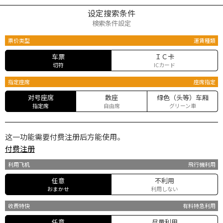
设定搜索条件
検索条件設定
票价类型
運賃種類
车票
ＩＣ卡
切符
ICカード
指定座席
座席指定
对号座席
散座
绿色（头等）车厢
指定席
自由席
グリーン車
这一功能需要付费注册后方能使用。
付费注册
利用飞机
飛行機利用
任意
不利用
おまかせ
利用しない
收费特快
有料特急利用
任意
尽量利用