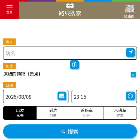
路线搜索
菜单
线路图
出发
到达
原爆圆顶馆〔景点〕
×
日期
出发
到达
首班车
末班车
出発
到着
始発
終電
搜索