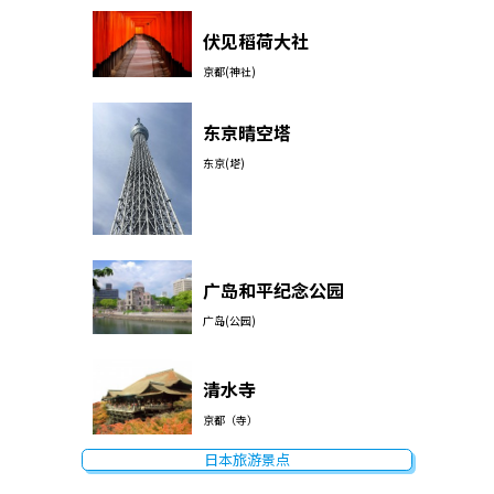
伏见稻荷大社
京都(神社)
东京晴空塔
东京(塔)
广岛和平纪念公园
广岛(公园)
清水寺
京都（寺）
日本旅游景点