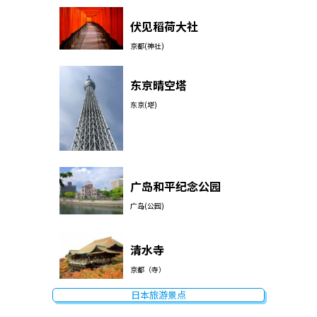
伏见稻荷大社
京都(神社)
东京晴空塔
东京(塔)
广岛和平纪念公园
广岛(公园)
清水寺
京都（寺）
日本旅游景点