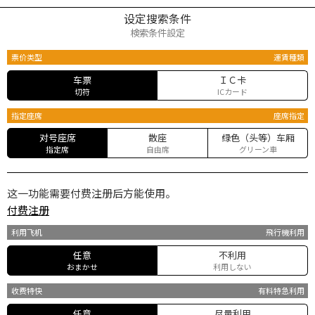
设定搜索条件
検索条件設定
票价类型
運賃種類
车票
ＩＣ卡
切符
ICカード
指定座席
座席指定
对号座席
散座
绿色（头等）车厢
指定席
自由席
グリーン車
这一功能需要付费注册后方能使用。
付费注册
利用飞机
飛行機利用
任意
不利用
おまかせ
利用しない
收费特快
有料特急利用
任意
尽量利用