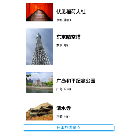
伏见稻荷大社
京都(神社)
东京晴空塔
东京(塔)
广岛和平纪念公园
广岛(公园)
清水寺
京都（寺）
日本旅游景点