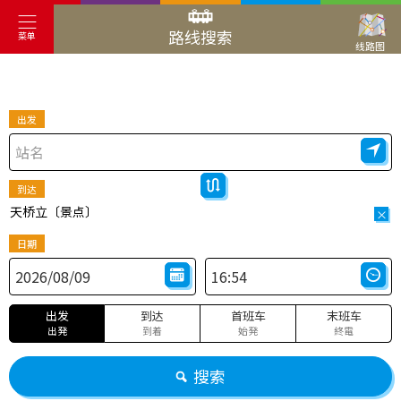
路线搜索
菜单
线路图
出发
到达
天桥立〔景点〕
×
日期
出发
到达
首班车
末班车
出発
到着
始発
終電
搜索