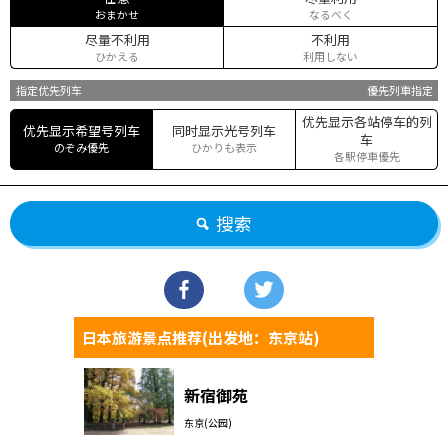
おまかせ
なるべく
尽量不利用
不利用
ひかえる
利用しない
指定优先列车
優先列車指定
优先显示各站停车的列
优先显示希望号列车
同时显示光号列车
车
のぞみ優先
ひかりも表示
各駅停車優先
搜索
日本旅游景点推荐(出发地：东京站)
新宿御苑
东京(公园)