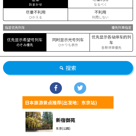
おまかせ
なるべく
尽量不利用
不利用
ひかえる
利用しない
指定优先列车
優先列車指定
优先显示各站停车的列
优先显示希望号列车
同时显示光号列车
车
のぞみ優先
ひかりも表示
各駅停車優先
搜索
日本旅游景点推荐(出发地：东京站)
新宿御苑
东京(公园)