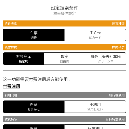
设定搜索条件
検索条件設定
票价类型
運賃種類
车票
ＩＣ卡
切符
ICカード
指定座席
座席指定
对号座席
散座
绿色（头等）车厢
指定席
自由席
グリーン車
这一功能需要付费注册后方能使用。
付费注册
利用飞机
飛行機利用
任意
不利用
おまかせ
利用しない
收费特快
有料特急利用
任意
尽量利用