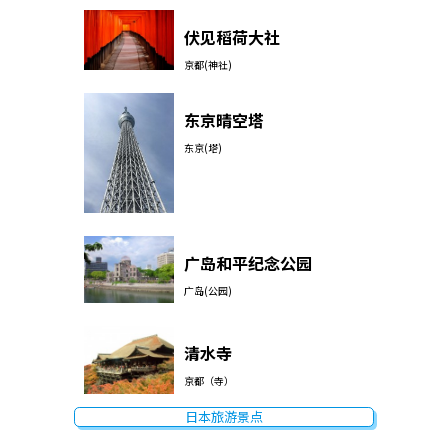
伏见稻荷大社
京都(神社)
东京晴空塔
东京(塔)
广岛和平纪念公园
广岛(公园)
清水寺
京都（寺）
日本旅游景点