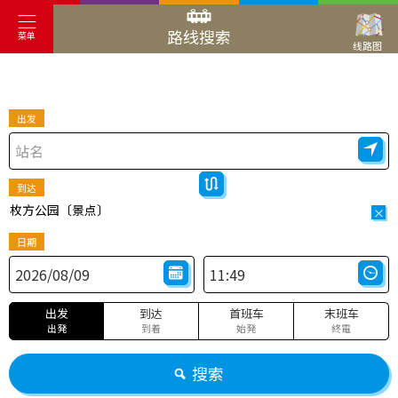
路线搜索
菜单
线路图
出发
到达
枚方公园〔景点〕
×
日期
出发
到达
首班车
末班车
出発
到着
始発
終電
搜索