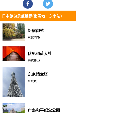
日本旅游景点推荐(出发地：东京站)
新宿御苑
东京(公园)
伏见稻荷大社
京都(神社)
东京晴空塔
东京(塔)
广岛和平纪念公园