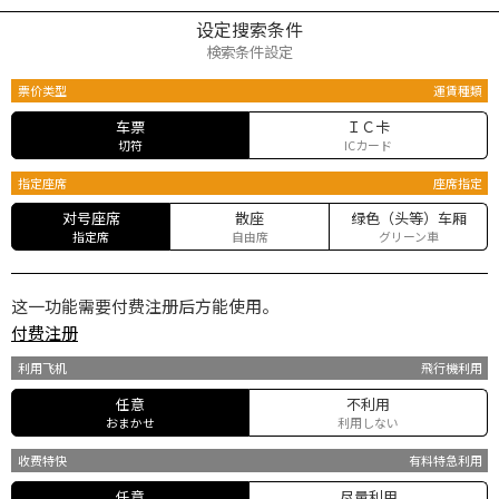
设定搜索条件
検索条件設定
票价类型
運賃種類
车票
ＩＣ卡
切符
ICカード
指定座席
座席指定
对号座席
散座
绿色（头等）车厢
指定席
自由席
グリーン車
这一功能需要付费注册后方能使用。
付费注册
利用飞机
飛行機利用
任意
不利用
おまかせ
利用しない
收费特快
有料特急利用
任意
尽量利用