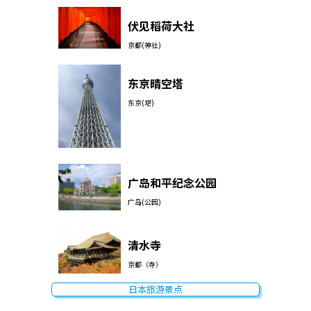
伏见稻荷大社
京都(神社)
东京晴空塔
东京(塔)
广岛和平纪念公园
广岛(公园)
清水寺
京都（寺）
日本旅游景点