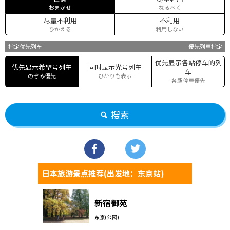
おまかせ
なるべく
尽量不利用
不利用
ひかえる
利用しない
指定优先列车
優先列車指定
优先显示各站停车的列
优先显示希望号列车
同时显示光号列车
车
のぞみ優先
ひかりも表示
各駅停車優先
搜索
日本旅游景点推荐(出发地：东京站)
新宿御苑
东京(公园)