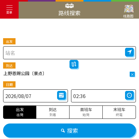
路线搜索
菜单
线路图
出发
到达
上野恩赐公园〔景点〕
×
日期
出发
到达
首班车
末班车
出発
到着
始発
終電
搜索