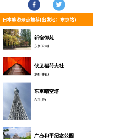
日本旅游景点推荐(出发地：东京站)
新宿御苑
东京(公园)
伏见稻荷大社
京都(神社)
东京晴空塔
东京(塔)
广岛和平纪念公园