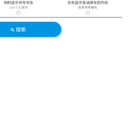
同时显示光号列车
优先显示各站停车的列车
ひかりも表示
各駅停車優先
搜索