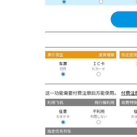
票价类型
運賃種類
指定座
车票
ＩＣ卡
切符
ICカード
这一功能需要付费注册后方能使用。
付费注
利用飞机
飛行機利用
收费特
任意
不利用
おまかせ
利用しない
お
指定优先列车