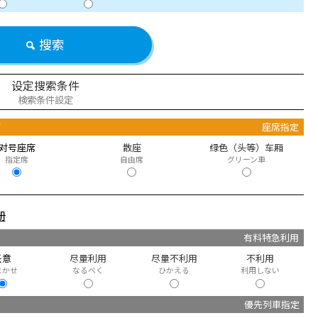
搜索
设定搜索条件
検索条件設定
席
座席指定
对号座席
散座
绿色（头等）车厢
指定席
自由席
グリーン車
册
快
有料特急利用
任意
尽量利用
尽量不利用
不利用
まかせ
なるべく
ひかえる
利用しない
優先列車指定