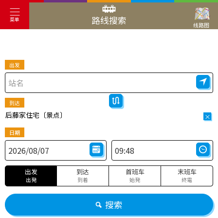
路线搜索
菜单
线路图
出发
到达
后藤家住宅〔景点〕
×
日期
出发
到达
首班车
末班车
出発
到着
始発
終電
搜索