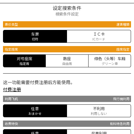
设定搜索条件
検索条件設定
票价类型
運賃種類
车票
ＩＣ卡
切符
ICカード
指定座席
座席指定
对号座席
散座
绿色（头等）车厢
指定席
自由席
グリーン車
这一功能需要付费注册后方能使用。
付费注册
利用飞机
飛行機利用
任意
不利用
おまかせ
利用しない
收费特快
有料特急利用
任意
尽量利用