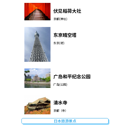
伏见稻荷大社
京都(神社)
东京晴空塔
东京(塔)
广岛和平纪念公园
广岛(公园)
清水寺
京都（寺）
日本旅游景点