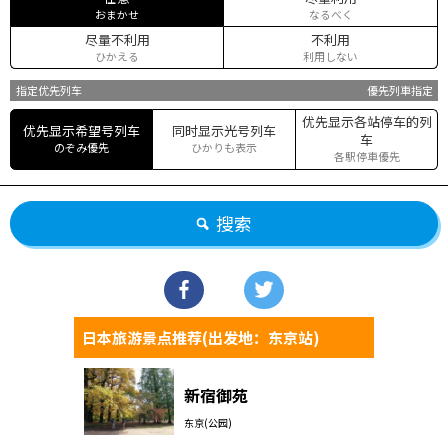
おまかせ
なるべく
尽量不利用
不利用
ひかえる
利用しない
指定优先列车
優先列車指定
优先显示各站停车的列
优先显示希望号列车
同时显示光号列车
车
のぞみ優先
ひかりも表示
各駅停車優先
搜索
日本旅游景点推荐(出发地：东京站)
新宿御苑
东京(公园)