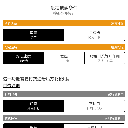
设定搜索条件
検索条件設定
票价类型
運賃種類
车票
ＩＣ卡
切符
ICカード
指定座席
座席指定
对号座席
散座
绿色（头等）车厢
指定席
自由席
グリーン車
这一功能需要付费注册后方能使用。
付费注册
利用飞机
飛行機利用
任意
不利用
おまかせ
利用しない
收费特快
有料特急利用
任意
尽量利用