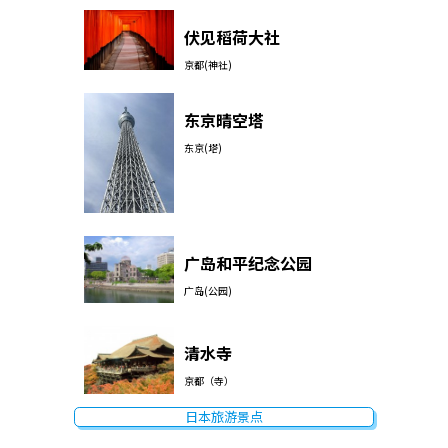
伏见稻荷大社
京都(神社)
东京晴空塔
东京(塔)
广岛和平纪念公园
广岛(公园)
清水寺
京都（寺）
日本旅游景点