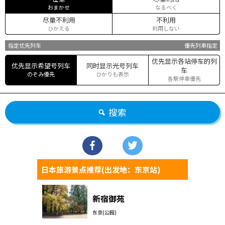
おまかせ
なるべく
尽量不利用
不利用
ひかえる
利用しない
指定优先列车
優先列車指定
优先显示各站停车的列
优先显示希望号列车
同时显示光号列车
车
のぞみ優先
ひかりも表示
各駅停車優先
搜索
日本旅游景点推荐(出发地：东京站)
新宿御苑
东京(公园)