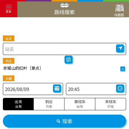
路线搜索
菜单
线路图
出发
到达
赤城山的红叶〔景点〕
×
日期
出发
到达
首班车
末班车
出発
到着
始発
終電
搜索