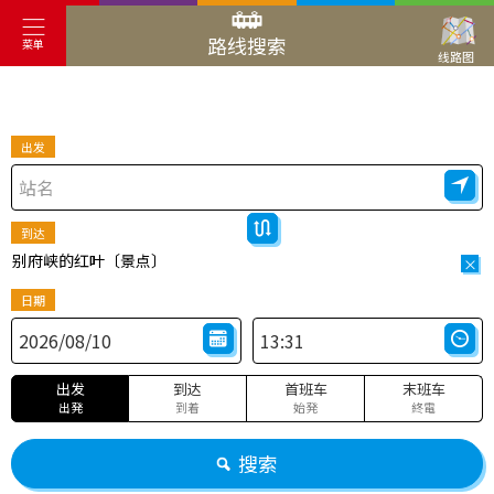
路线搜索
菜单
线路图
出发
到达
别府峡的红叶〔景点〕
×
日期
出发
到达
首班车
末班车
出発
到着
始発
終電
搜索