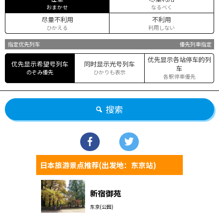
おまかせ
なるべく
尽量不利用
不利用
ひかえる
利用しない
指定优先列车
優先列車指定
优先显示各站停车的列
优先显示希望号列车
同时显示光号列车
车
のぞみ優先
ひかりも表示
各駅停車優先
搜索
日本旅游景点推荐(出发地：东京站)
新宿御苑
东京(公园)