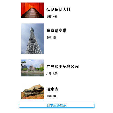
伏见稻荷大社
京都(神社)
东京晴空塔
东京(塔)
广岛和平纪念公园
广岛(公园)
清水寺
京都（寺）
日本旅游景点