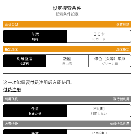
设定搜索条件
検索条件設定
票价类型
運賃種類
车票
ＩＣ卡
切符
ICカード
指定座席
座席指定
对号座席
散座
绿色（头等）车厢
指定席
自由席
グリーン車
这一功能需要付费注册后方能使用。
付费注册
利用飞机
飛行機利用
任意
不利用
おまかせ
利用しない
收费特快
有料特急利用
任意
尽量利用