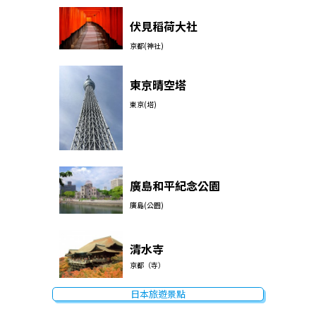
伏見稻荷大社
京都(神社)
東京晴空塔
東京(塔)
廣島和平紀念公園
廣島(公園)
清水寺
京都（寺）
日本旅遊景點