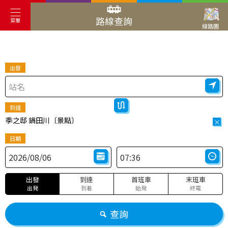
路線查詢
菜單
線路圖
出發
到達
季之邸 鍋田川〔景點〕
×
日期
出發
到達
首班車
末班車
出発
到着
始発
終電
查詢