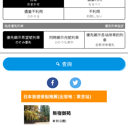
おまかせ
なるべく
儘量不利用
不利用
ひかえる
利用しない
指定優先列車
優先列車指定
優先顯示各站停車的列
優先顯示希望號列車
同時顯示光號列車
車
のぞみ優先
ひかりも表示
各駅停車優先
查詢
日本旅遊景點推薦(出發地：東京站)
新宿御苑
東京(公園)