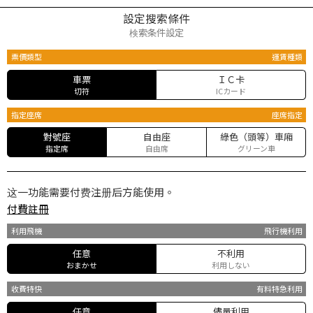
設定搜索條件
検索条件設定
票價類型
運賃種類
車票
ＩＣ卡
切符
ICカード
指定座席
座席指定
對號座
自由座
綠色（頭等）車廂
指定席
自由席
グリーン車
这一功能需要付费注册后方能使用。
付費註冊
利用飛機
飛行機利用
任意
不利用
おまかせ
利用しない
收費特快
有料特急利用
任意
儘量利用