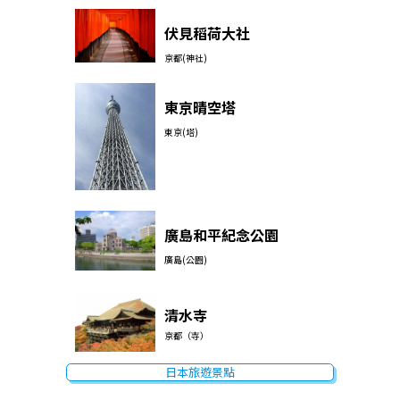
伏見稻荷大社
京都(神社)
東京晴空塔
東京(塔)
廣島和平紀念公園
廣島(公園)
清水寺
京都（寺）
日本旅遊景點