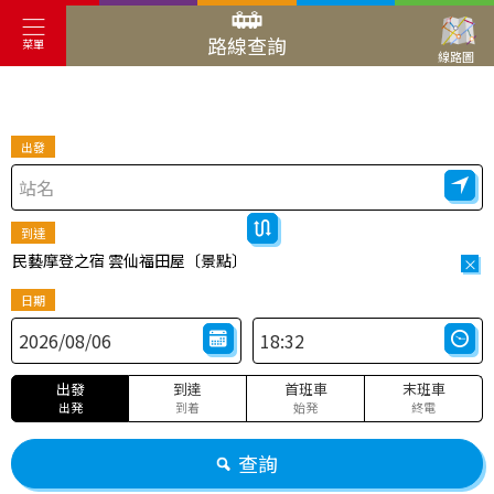
路線查詢
菜單
線路圖
出發
到達
民藝摩登之宿 雲仙福田屋〔景點〕
×
日期
出發
到達
首班車
末班車
出発
到着
始発
終電
查詢