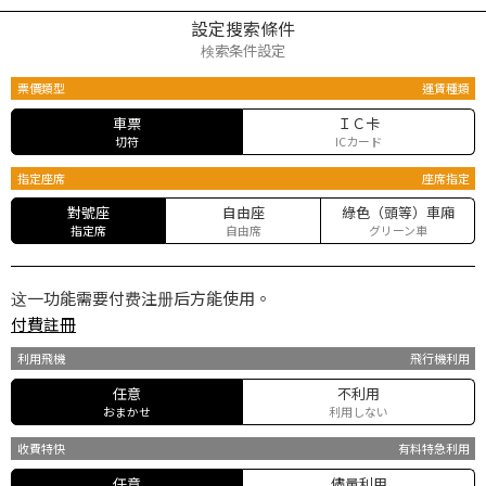
設定搜索條件
検索条件設定
票價類型
運賃種類
車票
ＩＣ卡
切符
ICカード
指定座席
座席指定
對號座
自由座
綠色（頭等）車廂
指定席
自由席
グリーン車
这一功能需要付费注册后方能使用。
付費註冊
利用飛機
飛行機利用
任意
不利用
おまかせ
利用しない
收費特快
有料特急利用
任意
儘量利用