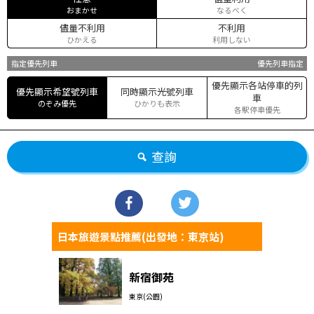
おまかせ
なるべく
儘量不利用
不利用
ひかえる
利用しない
指定優先列車
優先列車指定
優先顯示各站停車的列
優先顯示希望號列車
同時顯示光號列車
車
のぞみ優先
ひかりも表示
各駅停車優先
查詢
日本旅遊景點推薦(出發地：東京站)
新宿御苑
東京(公園)