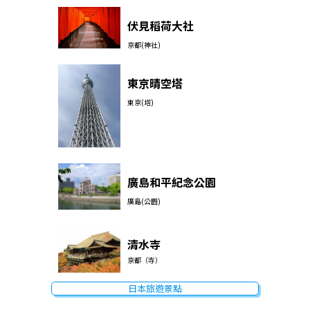
伏見稻荷大社
京都(神社)
東京晴空塔
東京(塔)
廣島和平紀念公園
廣島(公園)
清水寺
京都（寺）
日本旅遊景點