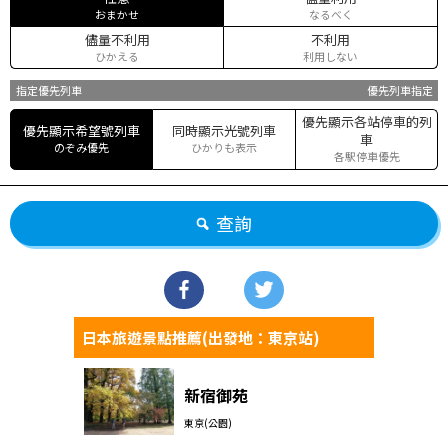
おまかせ
なるべく
儘量不利用
不利用
ひかえる
利用しない
指定優先列車
優先列車指定
優先顯示各站停車的列
優先顯示希望號列車
同時顯示光號列車
車
のぞみ優先
ひかりも表示
各駅停車優先
查詢
日本旅遊景點推薦(出發地：東京站)
新宿御苑
東京(公園)