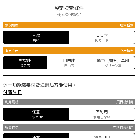
設定搜索條件
検索条件設定
票價類型
運賃種類
車票
ＩＣ卡
切符
ICカード
指定座席
座席指定
對號座
自由座
綠色（頭等）車廂
指定席
自由席
グリーン車
这一功能需要付费注册后方能使用。
付費註冊
利用飛機
飛行機利用
任意
不利用
おまかせ
利用しない
收費特快
有料特急利用
任意
儘量利用