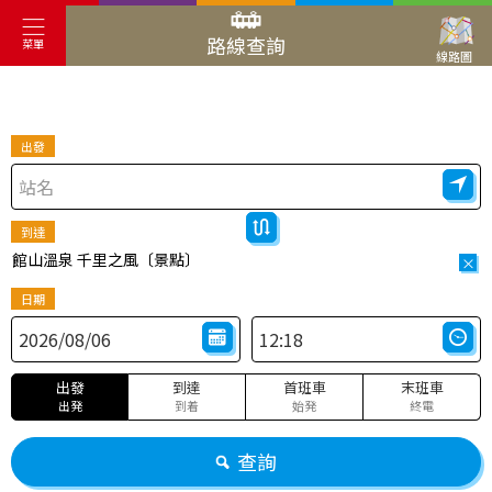
路線查詢
菜單
線路圖
出發
到達
館山溫泉 千里之風〔景點〕
×
日期
出發
到達
首班車
末班車
出発
到着
始発
終電
查詢