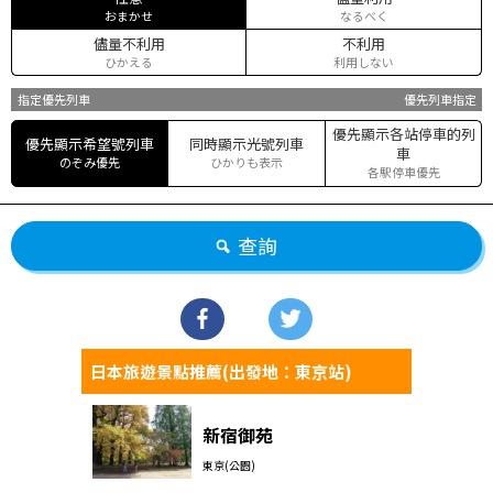
おまかせ
なるべく
儘量不利用
不利用
ひかえる
利用しない
指定優先列車
優先列車指定
優先顯示各站停車的列
優先顯示希望號列車
同時顯示光號列車
車
のぞみ優先
ひかりも表示
各駅停車優先
查詢
日本旅遊景點推薦(出發地：東京站)
新宿御苑
東京(公園)