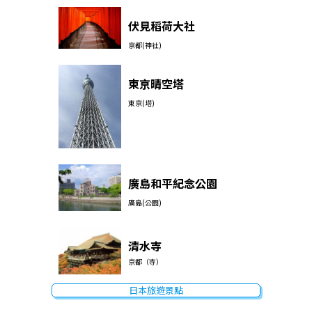
伏見稻荷大社
京都(神社)
東京晴空塔
東京(塔)
廣島和平紀念公園
廣島(公園)
清水寺
京都（寺）
日本旅遊景點