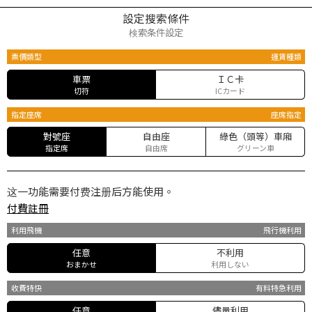
設定搜索條件
検索条件設定
票價類型
運賃種類
車票
ＩＣ卡
切符
ICカード
指定座席
座席指定
對號座
自由座
綠色（頭等）車廂
指定席
自由席
グリーン車
这一功能需要付费注册后方能使用。
付費註冊
利用飛機
飛行機利用
任意
不利用
おまかせ
利用しない
收費特快
有料特急利用
任意
儘量利用