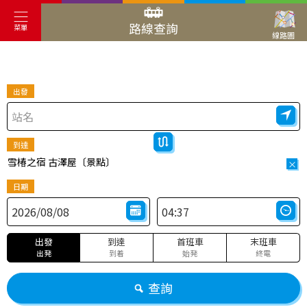
路線查詢
菜單
線路圖
出發
到達
雪椿之宿 古澤屋〔景點〕
×
日期
出發
到達
首班車
末班車
出発
到着
始発
終電
查詢