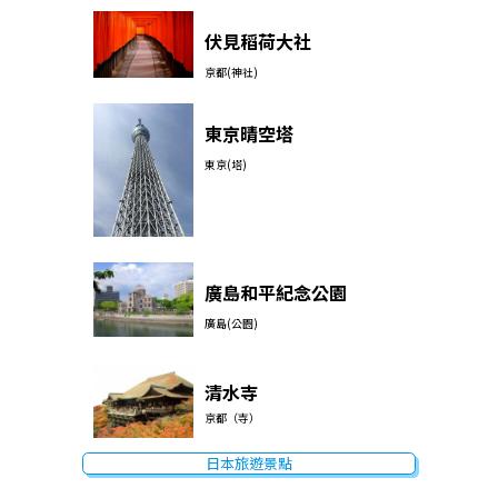
伏見稻荷大社
京都(神社)
東京晴空塔
東京(塔)
廣島和平紀念公園
廣島(公園)
清水寺
京都（寺）
日本旅遊景點