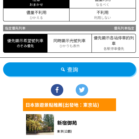
おまかせ
なるべく
儘量不利用
不利用
ひかえる
利用しない
指定優先列車
優先列車指定
優先顯示各站停車的列
優先顯示希望號列車
同時顯示光號列車
車
のぞみ優先
ひかりも表示
各駅停車優先
查詢
日本旅遊景點推薦(出發地：東京站)
新宿御苑
東京(公園)