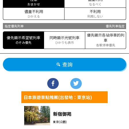
おまかせ
なるべく
儘量不利用
不利用
ひかえる
利用しない
指定優先列車
優先列車指定
優先顯示各站停車的列
優先顯示希望號列車
同時顯示光號列車
車
のぞみ優先
ひかりも表示
各駅停車優先
查詢
日本旅遊景點推薦(出發地：東京站)
新宿御苑
東京(公園)