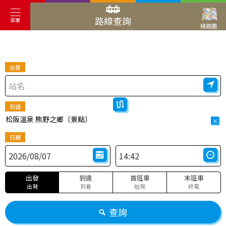
路線查詢
菜單
線路圖
出發
到達
松阪溫泉 熊野之鄉〔景點〕
×
日期
出發
到達
首班車
末班車
出発
到着
始発
終電
查詢