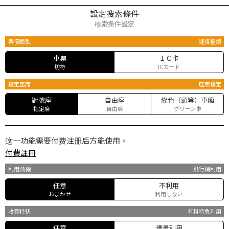
設定搜索條件
検索条件設定
票價類型
運賃種類
車票
ＩＣ卡
切符
ICカード
指定座席
座席指定
對號座
自由座
綠色（頭等）車廂
指定席
自由席
グリーン車
这一功能需要付费注册后方能使用。
付費註冊
利用飛機
飛行機利用
任意
不利用
おまかせ
利用しない
收費特快
有料特急利用
任意
儘量利用