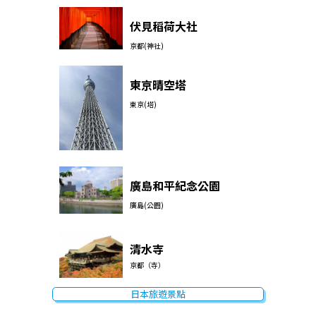
伏見稻荷大社
京都(神社)
東京晴空塔
東京(塔)
廣島和平紀念公園
廣島(公園)
清水寺
京都（寺）
日本旅遊景點