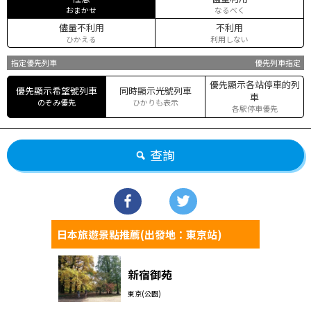
おまかせ
なるべく
儘量不利用
不利用
ひかえる
利用しない
指定優先列車
優先列車指定
優先顯示各站停車的列
優先顯示希望號列車
同時顯示光號列車
車
のぞみ優先
ひかりも表示
各駅停車優先
查詢
日本旅遊景點推薦(出發地：東京站)
新宿御苑
東京(公園)