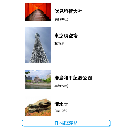
伏見稻荷大社
京都(神社)
東京晴空塔
東京(塔)
廣島和平紀念公園
廣島(公園)
清水寺
京都（寺）
日本旅遊景點