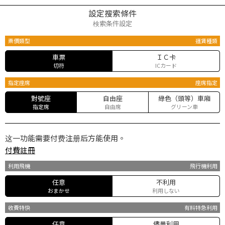
設定搜索條件
検索条件設定
票價類型
運賃種類
車票
ＩＣ卡
切符
ICカード
指定座席
座席指定
對號座
自由座
綠色（頭等）車廂
指定席
自由席
グリーン車
这一功能需要付费注册后方能使用。
付費註冊
利用飛機
飛行機利用
任意
不利用
おまかせ
利用しない
收費特快
有料特急利用
任意
儘量利用