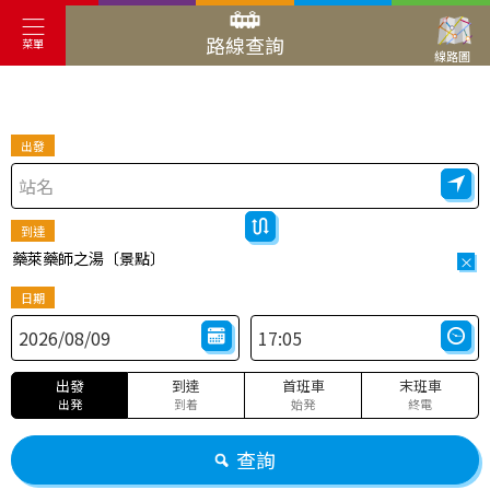
路線查詢
菜單
線路圖
出發
到達
藥萊藥師之湯〔景點〕
×
日期
出發
到達
首班車
末班車
出発
到着
始発
終電
查詢