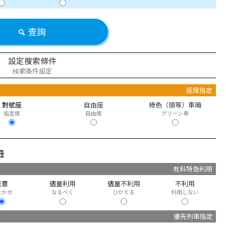
查詢
設定搜索條件
検索条件設定
席
座席指定
對號座
自由座
綠色（頭等）車廂
指定席
自由席
グリーン車
冊
快
有料特急利用
任意
儘量利用
儘量不利用
不利用
まかせ
なるべく
ひかえる
利用しない
優先列車指定