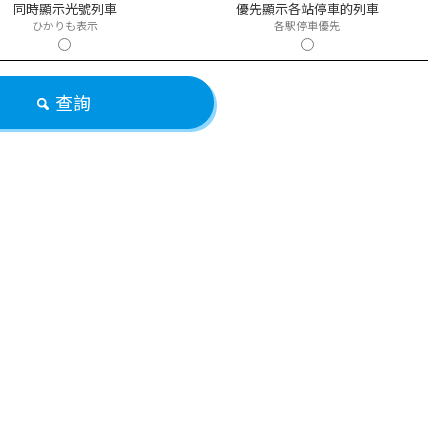
同時顯示光號列車
優先顯示各站停車的列車
ひかりも表示
各駅停車優先
查詢