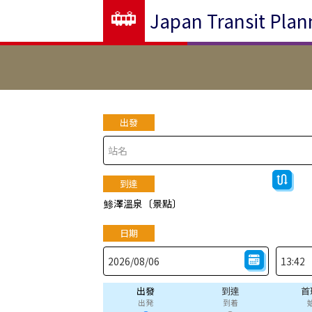
Japan Transit Plan
出發
到達
鯵澤溫泉〔景點〕
日期
出發
到達
首
出発
到着