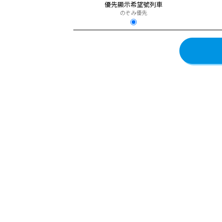
優先顯示希望號列車
のぞみ優先