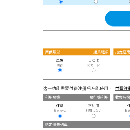
票價類型
運賃種類
指定座
車票
ＩＣ卡
切符
ICカード
这一功能需要付费注册后方能使用。
付費註
利用飛機
飛行機利用
收費特
任意
不利用
おまかせ
利用しない
お
指定優先列車