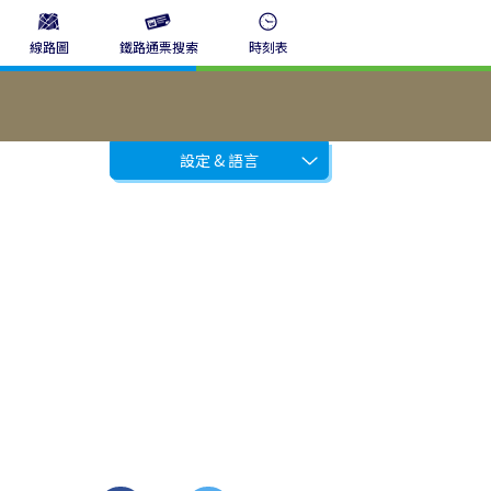
線路圖
鐵路通票搜索
時刻表
設定 & 語言