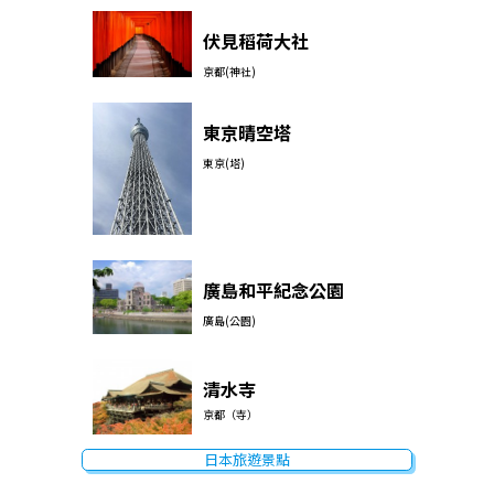
伏見稻荷大社
京都(神社)
東京晴空塔
東京(塔)
廣島和平紀念公園
廣島(公園)
清水寺
京都（寺）
日本旅遊景點