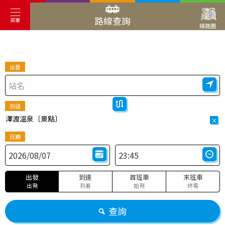
路線查詢
菜單
線路圖
出發
到達
澤渡溫泉〔景點〕
×
日期
出發
到達
首班車
末班車
出発
到着
始発
終電
查詢