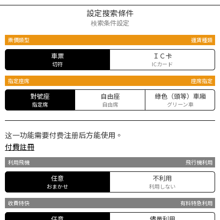
設定搜索條件
検索条件設定
票價類型
運賃種類
車票
ＩＣ卡
切符
ICカード
指定座席
座席指定
對號座
自由座
綠色（頭等）車廂
指定席
自由席
グリーン車
这一功能需要付费注册后方能使用。
付費註冊
利用飛機
飛行機利用
任意
不利用
おまかせ
利用しない
收費特快
有料特急利用
任意
儘量利用