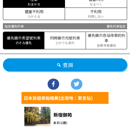
おまかせ
なるべく
儘量不利用
不利用
ひかえる
利用しない
指定優先列車
優先列車指定
優先顯示各站停車的列
優先顯示希望號列車
同時顯示光號列車
車
のぞみ優先
ひかりも表示
各駅停車優先
查詢
日本旅遊景點推薦(出發地：東京站)
新宿御苑
東京(公園)