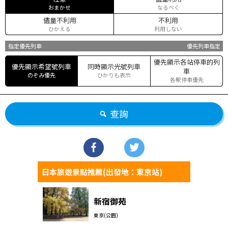
おまかせ
なるべく
儘量不利用
不利用
ひかえる
利用しない
指定優先列車
優先列車指定
優先顯示各站停車的列
優先顯示希望號列車
同時顯示光號列車
車
のぞみ優先
ひかりも表示
各駅停車優先
查詢
日本旅遊景點推薦(出發地：東京站)
新宿御苑
東京(公園)