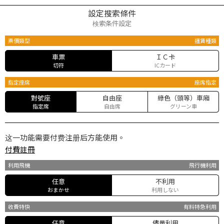
設定搜索條件
検索条件設定
票價類型
運賃種類
車票
ＩＣ卡
切符
ICカード
指定座席
座席指定
對號座
自由座
綠色（頭等）車廂
指定席
自由席
グリーン車
这一功能需要付费注册后方能使用。
付費註冊
利用飛機
飛行機利用
任意
不利用
おまかせ
利用しない
收費特快
有料特急利用
任意
儘量利用