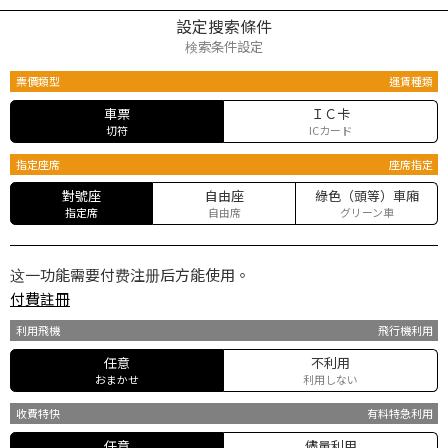
設定搜索條件
検索条件設定
票價類型
運賃種類
車票
ＩＣ卡
切符
ICカード
指定座席
座席指定
對號座
自由座
綠色（頭等）車廂
指定席
自由席
グリーン車
这一功能需要付费注册后方能使用。
付費註冊
利用飛機
飛行機利用
任意
不利用
おまかせ
利用しない
收費特快
有料特急利用
任意
儘量利用