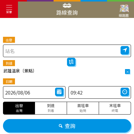
路線查詢
菜單
線路圖
出發
到達
武雄溫泉〔景點〕
×
日期
出發
到達
首班車
末班車
出発
到着
始発
終電
查詢