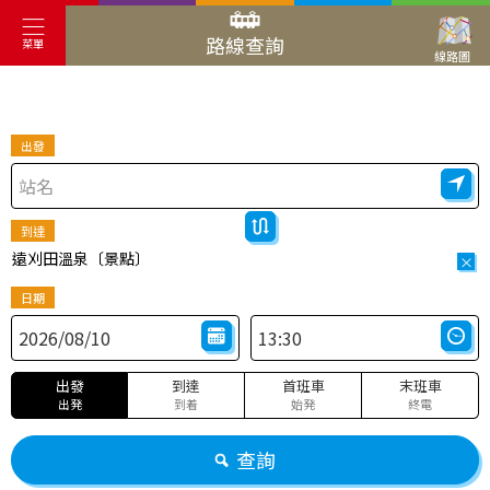
路線查詢
菜單
線路圖
出發
到達
遠刈田溫泉〔景點〕
×
日期
出發
到達
首班車
末班車
出発
到着
始発
終電
查詢