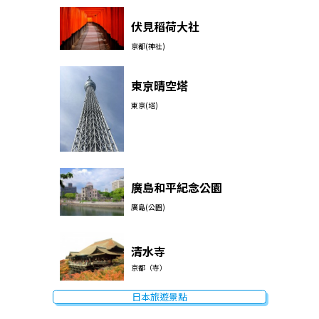
伏見稻荷大社
京都(神社)
東京晴空塔
東京(塔)
廣島和平紀念公園
廣島(公園)
清水寺
京都（寺）
日本旅遊景點