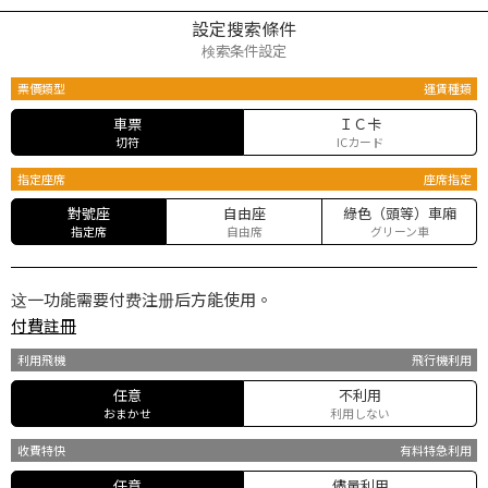
設定搜索條件
検索条件設定
票價類型
運賃種類
車票
ＩＣ卡
切符
ICカード
指定座席
座席指定
對號座
自由座
綠色（頭等）車廂
指定席
自由席
グリーン車
这一功能需要付费注册后方能使用。
付費註冊
利用飛機
飛行機利用
任意
不利用
おまかせ
利用しない
收費特快
有料特急利用
任意
儘量利用