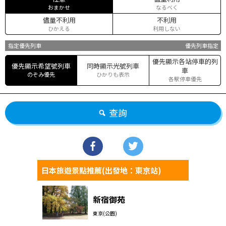
おまかせ
なるべく
儘量不利用
不利用
ひかえる
利用しない
指定優先列車
優先列車指定
優先顯示各站停車的列
優先顯示希望號列車
同時顯示光號列車
車
のぞみ優先
ひかりも表示
各駅停車優先
查詢
日本旅遊景點推薦(出發地：東京站)
新宿御苑
東京(公園)