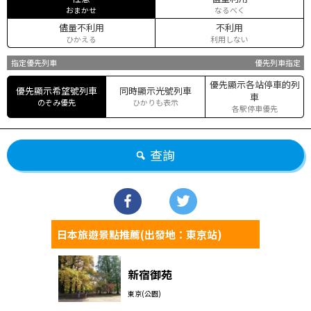
おまかせ
なるべく
儘量不利用
不利用
ひかえる
利用しない
指定優先列車
優先列車指定
優先顯示各站停車的列
優先顯示希望號列車
同時顯示光號列車
車
のぞみ優先
ひかりも表示
各駅停車優先
查詢
日本旅遊景點推薦(出發地：東京站)
新宿御苑
東京(公園)