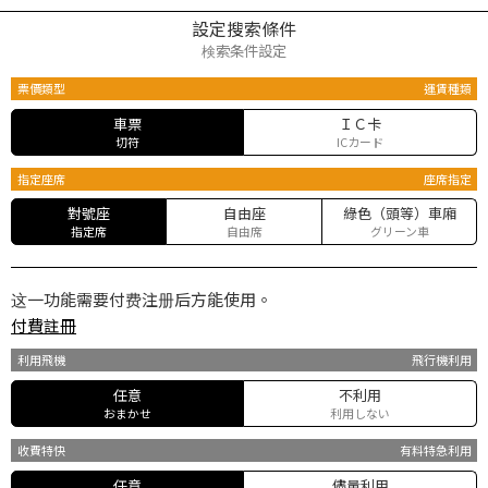
設定搜索條件
検索条件設定
票價類型
運賃種類
車票
ＩＣ卡
切符
ICカード
指定座席
座席指定
對號座
自由座
綠色（頭等）車廂
指定席
自由席
グリーン車
这一功能需要付费注册后方能使用。
付費註冊
利用飛機
飛行機利用
任意
不利用
おまかせ
利用しない
收費特快
有料特急利用
任意
儘量利用