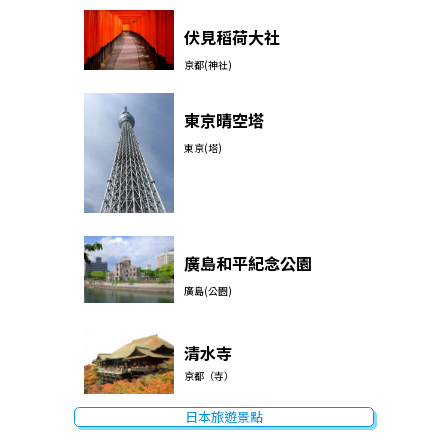
伏見稻荷大社
京都(神社)
東京晴空塔
東京(塔)
廣島和平紀念公園
廣島(公園)
清水寺
京都（寺）
日本旅遊景點