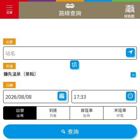
路線查詢
菜單
線路圖
出發
到達
鐮先溫泉〔景點〕
×
日期
出發
到達
首班車
末班車
出発
到着
始発
終電
查詢