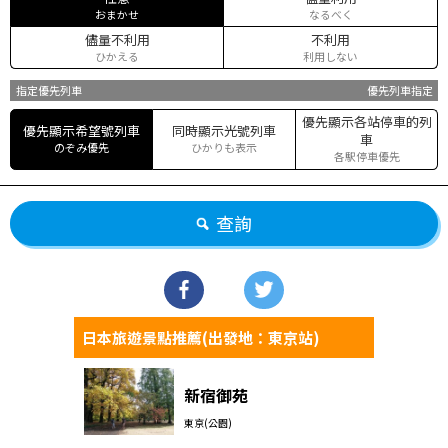
おまかせ
なるべく
儘量不利用
不利用
ひかえる
利用しない
指定優先列車
優先列車指定
優先顯示各站停車的列
優先顯示希望號列車
同時顯示光號列車
車
のぞみ優先
ひかりも表示
各駅停車優先
查詢
日本旅遊景點推薦(出發地：東京站)
新宿御苑
東京(公園)