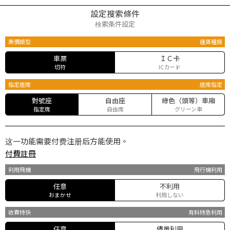
設定搜索條件
検索条件設定
票價類型
運賃種類
車票
ＩＣ卡
切符
ICカード
指定座席
座席指定
對號座
自由座
綠色（頭等）車廂
指定席
自由席
グリーン車
这一功能需要付费注册后方能使用。
付費註冊
利用飛機
飛行機利用
任意
不利用
おまかせ
利用しない
收費特快
有料特急利用
任意
儘量利用