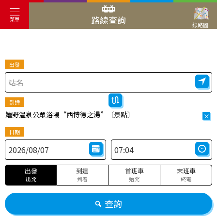
路線查詢
菜單
線路圖
出發
到達
嬉野溫泉公眾浴場“西博德之湯”〔景點〕
×
日期
出發
到達
首班車
末班車
出発
到着
始発
終電
查詢