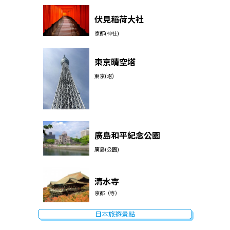
伏見稻荷大社
京都(神社)
東京晴空塔
東京(塔)
廣島和平紀念公園
廣島(公園)
清水寺
京都（寺）
日本旅遊景點