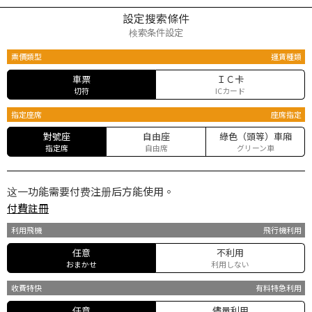
設定搜索條件
検索条件設定
票價類型
運賃種類
車票
ＩＣ卡
切符
ICカード
指定座席
座席指定
對號座
自由座
綠色（頭等）車廂
指定席
自由席
グリーン車
这一功能需要付费注册后方能使用。
付費註冊
利用飛機
飛行機利用
任意
不利用
おまかせ
利用しない
收費特快
有料特急利用
任意
儘量利用