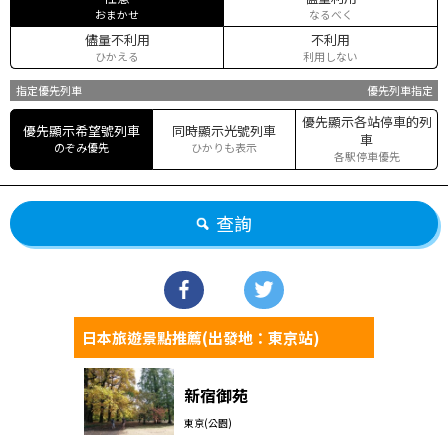
おまかせ
なるべく
儘量不利用
不利用
ひかえる
利用しない
指定優先列車
優先列車指定
優先顯示各站停車的列
優先顯示希望號列車
同時顯示光號列車
車
のぞみ優先
ひかりも表示
各駅停車優先
查詢
日本旅遊景點推薦(出發地：東京站)
新宿御苑
東京(公園)