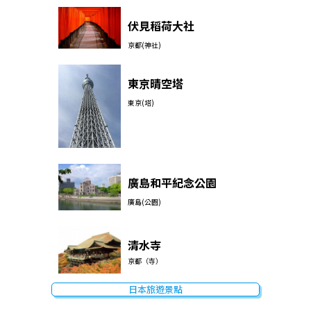
伏見稻荷大社
京都(神社)
東京晴空塔
東京(塔)
廣島和平紀念公園
廣島(公園)
清水寺
京都（寺）
日本旅遊景點