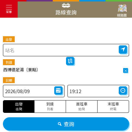
路線查詢
菜單
線路圖
出發
到達
西博德足湯〔景點〕
×
日期
出發
到達
首班車
末班車
出発
到着
始発
終電
查詢